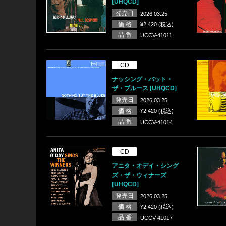
[UHQCD]
発売日
2026.03.25
価 格
¥2,420 (税込)
品 番
UCCV-41011
CD
ナッシング・バット・
ザ・ブルース [UHQCD]
発売日
2026.03.25
価 格
¥2,420 (税込)
品 番
UCCV-41014
CD
アニタ・オデイ・シング
ズ・ザ・ウィナーズ
[UHQCD]
発売日
2026.03.25
価 格
¥2,420 (税込)
品 番
UCCV-41017