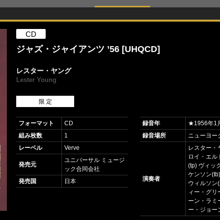
CD
ジャズ・ジャイアンツ ’56 [UHQCD]
レスター・ヤング
Lester Young
限 定
フォーマット
CD
録音年
★1956年1
組み枚数
1
録音場所
ニューヨー
レーベル
Verve
レスター・ヤ
ロイ・エル
ユニバーサル ミュージ
発売元
(tp) ヴィ
ック合同会社
ケンソン(tb
演奏者
発売国
日本
ウィルソン(
ィー・グリー
ーン・ラミー
ー・ジョーン