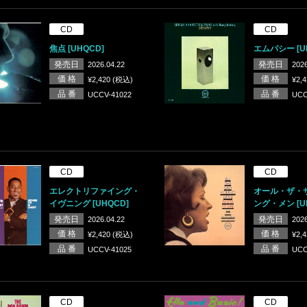
CD
CD
焦点 [UHQCD]
エムパシー [U
発売日
発売日
2026.04.22
2026
価 格
価 格
¥2,420 (税込)
¥2,
品 番
品 番
UCCV-41022
UCC
CD
CD
エレクトリファイング・
オール・ザ・
イヴニング [UHQCD]
ング・メン [U
発売日
発売日
2026.04.22
2026
価 格
価 格
¥2,420 (税込)
¥2,
品 番
品 番
UCCV-41025
UCC
CD
CD