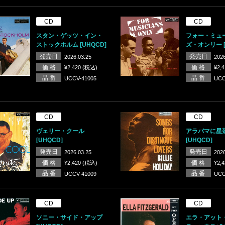
CD
CD
スタン・ゲッツ・イン・
フォー・ミュ
ストックホルム [UHQCD]
ズ・オンリー [
発売日
発売日
2026.03.25
2026
価 格
価 格
¥2,420 (税込)
¥2,
品 番
品 番
UCCV-41005
UCC
CD
CD
ヴェリー・クール
アラバマに星
[UHQCD]
[UHQCD]
発売日
発売日
2026.03.25
2026
価 格
価 格
¥2,420 (税込)
¥2,
品 番
品 番
UCCV-41009
UCC
CD
CD
ソニー・サイド・アップ
エラ・アット