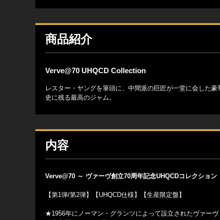
商品紹介
Verve@70 UHQCD Collection
レスター・ヤングを筆頭に、中間派の巨匠が一堂に会した豪
史に残る最高のジャム。
内容
Verve@70 ～ ヴァーヴ創立70周年記念UHQCDコレクション
【第1弾/第2弾】【UHQCD仕様】【生産限定盤】
★1956年にノーマン・グランツによって設立されたヴァー