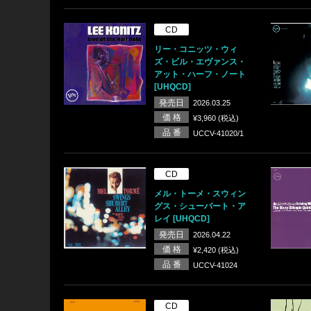
CD
リー・コニッツ・ウィ
ズ・ビル・エヴァンス・
アット・ハーフ・ノート
[UHQCD]
発売日
2026.03.25
価 格
¥3,960 (税込)
品 番
UCCV-41020/1
CD
メル・トーメ・スウィン
グス・シューバート・ア
レイ [UHQCD]
発売日
2026.04.22
価 格
¥2,420 (税込)
品 番
UCCV-41024
CD