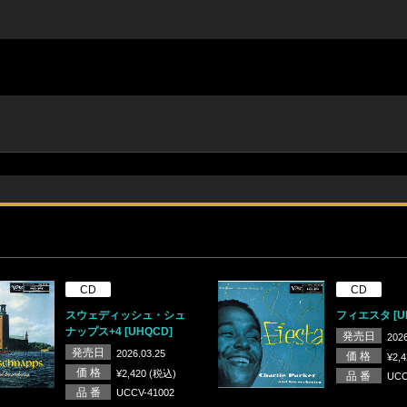
CD
CD
スウェディッシュ・シュ
フィエスタ [U
ナップス+4 [UHQCD]
発売日
2026
発売日
2026.03.25
価 格
¥2,
価 格
¥2,420 (税込)
品 番
UCC
品 番
UCCV-41002