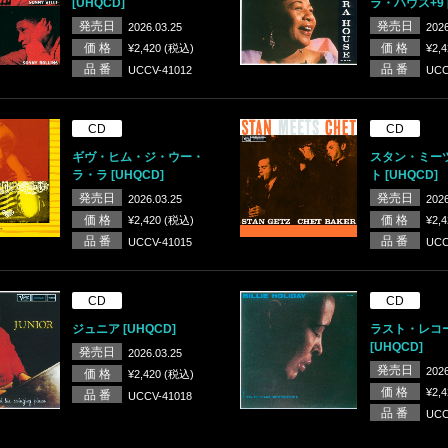
[UHQCD]
ラ・ハウス+9 [
発売日
発売日
2026.03.25
2026
価 格
価 格
¥2,420 (税込)
¥2,
品 番
品 番
UCCV-41012
UCC
CD
CD
ギヴ・ヒム・ジ・ウー・
スタン・ミー
ラ・ラ [UHQCD]
ト [UHQCD]
発売日
発売日
2026.03.25
2026
価 格
価 格
¥2,420 (税込)
¥2,
品 番
品 番
UCCV-41015
UCC
CD
CD
ジュニア [UHQCD]
ラスト・レコ
[UHQCD]
発売日
2026.03.25
発売日
2026
価 格
¥2,420 (税込)
価 格
¥2,
品 番
UCCV-41018
品 番
UCC