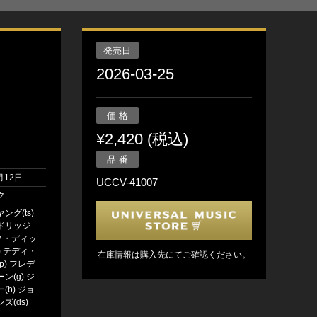
発売日
2026-03-25
価 格
¥2,420 (税込)
品 番
月12日
UCCV-41007
ク
ング(ts)
ドリッジ
ック・ディッ
) テディ・
在庫情報は購入先にてご確認ください。
p) フレデ
ン(g) ジ
(b) ジョ
ズ(ds)