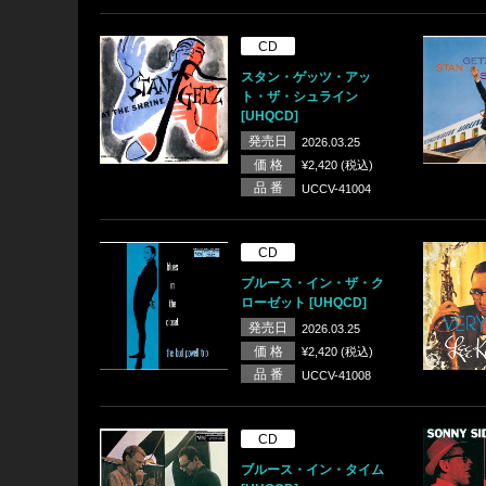
CD
スタン・ゲッツ・アッ
ト・ザ・シュライン
[UHQCD]
発売日
2026.03.25
価 格
¥2,420 (税込)
品 番
UCCV-41004
CD
ブルース・イン・ザ・ク
ローゼット [UHQCD]
発売日
2026.03.25
価 格
¥2,420 (税込)
品 番
UCCV-41008
CD
ブルース・イン・タイム