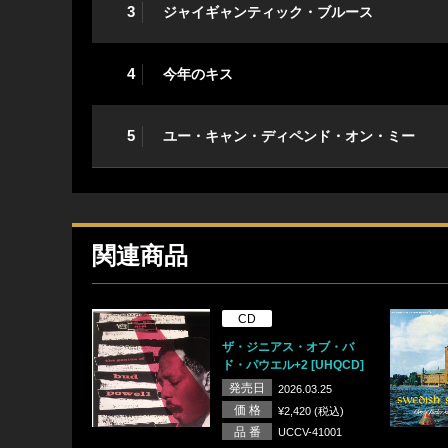
3
ジャイギャンティック・ブルース
4
今年のキス
5
ユー・キャン・ディペンド・オン・ミー
関連商品
CD
ザ・ジニアス・オブ・バ
ド・パウエル+2 [UHQCD]
発売日
2026.03.25
価 格
¥2,420 (税込)
品 番
UCCV-41001