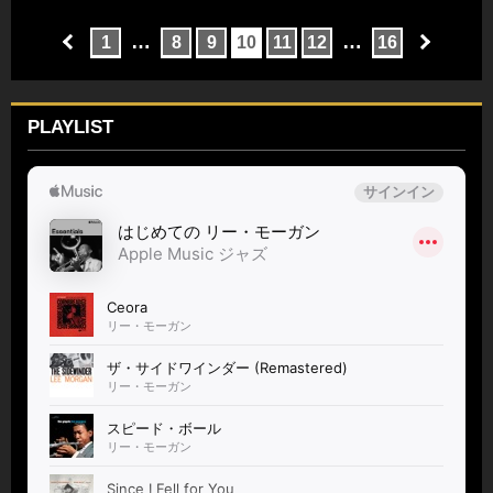
…
…
1
8
9
10
11
12
16
PLAYLIST