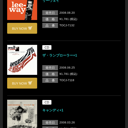
リーウェイ
発売日
2008.08.20
価 格
¥1,781 (税込)
品 番
TOCJ-7132
BUY NOW
CD
ザ・ランプローラー+1
発売日
2008.06.25
価 格
¥1,781 (税込)
品 番
TOCJ-7118
BUY NOW
CD
キャンディ+1
発売日
2008.03.26