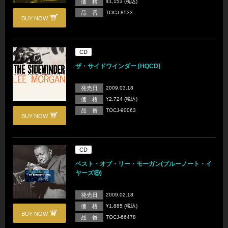
価 格
¥1,153 (税込)
品 番
TOCJ-8533
BUY NOW
CD
ザ・サイドワインダー [HQCD]
発売日
2009.03.18
価 格
¥2,724 (税込)
品 番
TOCJ-90063
BUY NOW
CD
ベスト・オブ・リー・モーガン(ブルーノート・イ
ヤーズ⑧)
発売日
2009.02.18
価 格
¥1,885 (税込)
BUY NOW
品 番
TOCJ-66478