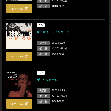
価 格
¥1,781 (税込)
品 番
TOCJ-7091
BUY NOW
CD
ザ・サイドワインダー+1
発売日
2008.02.20
価 格
¥1,781 (税込)
品 番
TOCJ-7089
BUY NOW
CD
ザ・クッカー+1
発売日
2008.01.23
価 格
¥1,781 (税込)
品 番
TOCJ-7072
BUY NOW