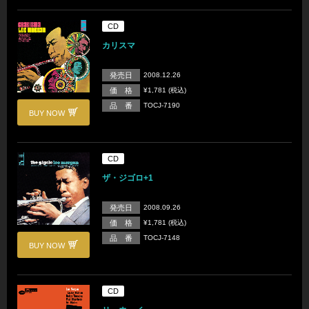
CD
カリスマ
発売日
2008.12.26
価 格
¥1,781 (税込)
品 番
TOCJ-7190
BUY NOW
CD
ザ・ジゴロ+1
発売日
2008.09.26
価 格
¥1,781 (税込)
品 番
TOCJ-7148
BUY NOW
CD