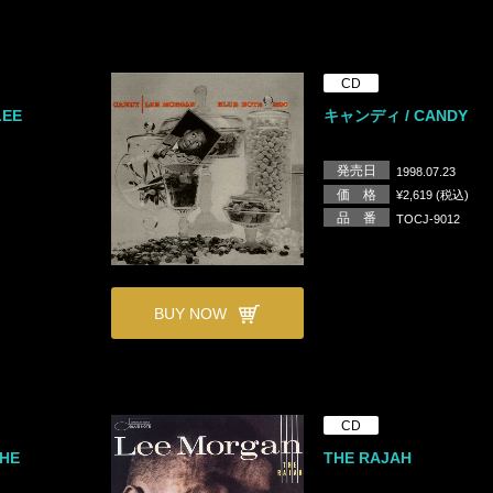
CD
LEE
キャンディ / CANDY
発売日
1998.07.23
価 格
¥2,619 (税込)
品 番
TOCJ-9012
BUY NOW
CD
HE
THE RAJAH