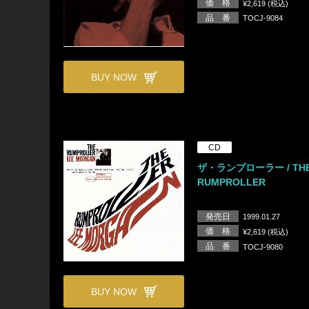
価 格
¥2,619 (税込)
品 番
TOCJ-9084
BUY NOW
CD
ザ・ランプローラー / TH
RUMPROLLER
発売日
1999.01.27
価 格
¥2,619 (税込)
品 番
TOCJ-9080
BUY NOW