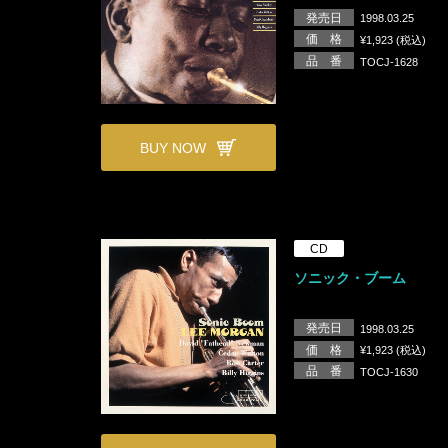
発売日
1998.03.25
価 格
¥1,923 (税込)
品 番
TOCJ-1628
BUY NOW
CD
ソニック・ブーム
発売日
1998.03.25
価 格
¥1,923 (税込)
品 番
TOCJ-1630