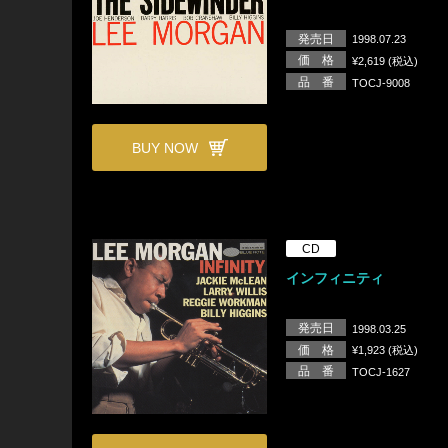
発売日
1998.07.23
価 格
¥2,619 (税込)
品 番
TOCJ-9008
BUY NOW
CD
インフィニティ
発売日
1998.03.25
価 格
¥1,923 (税込)
品 番
TOCJ-1627