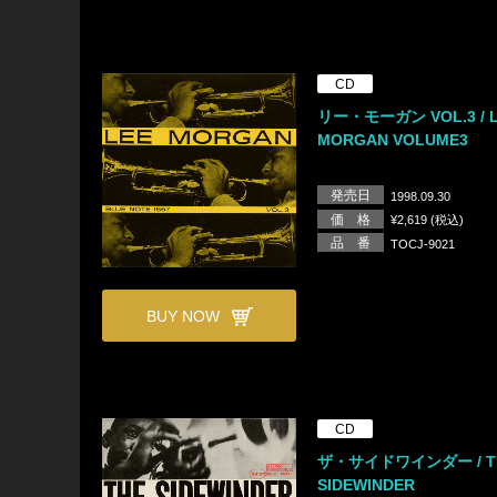
CD
リー・モーガン VOL.3 / 
MORGAN VOLUME3
発売日
1998.09.30
価 格
¥2,619 (税込)
品 番
TOCJ-9021
BUY NOW
CD
ザ・サイドワインダー / T
SIDEWINDER