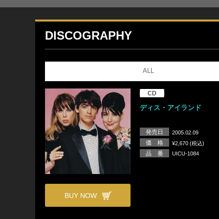
DISCOGRAPHY
ALL
CD
ディス・アイランド
発売日
2005.02.09
価 格
¥2,670 (税込)
品 番
UICU-1084
BUY NOW