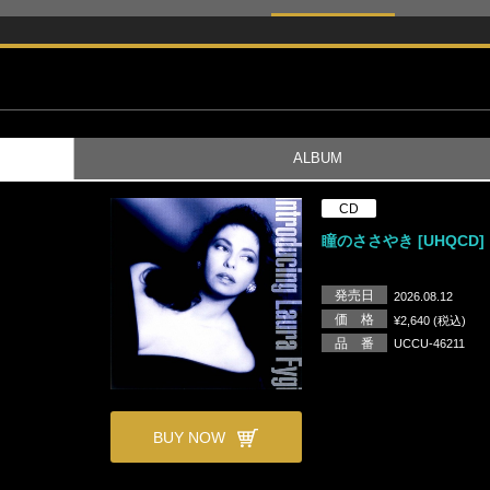
ALBUM
CD
瞳のささやき [UHQCD]
発売日
2026.08.12
価 格
¥2,640 (税込)
品 番
UCCU-46211
BUY NOW