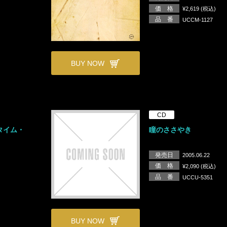
価 格
¥2,619 (税込)
品 番
UCCM-1127
BUY NOW
CD
タイム・
瞳のささやき
発売日
2005.06.22
価 格
¥2,090 (税込)
品 番
UCCU-5351
BUY NOW