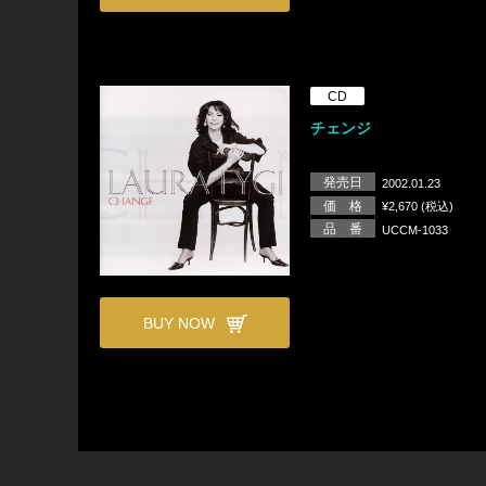
CD
チェンジ
発売日
2002.01.23
価 格
¥2,670 (税込)
品 番
UCCM-1033
BUY NOW