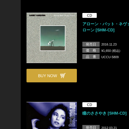
CD
アローン・バット・ネヴ
ローン [SHM-CD]
発売日
2016.11.23
価 格
¥1,650 (税込)
品 番
UCCU-5809
BUY NOW
CD
瞳のささやき [SHM-CD]
発売日
2012.03.21