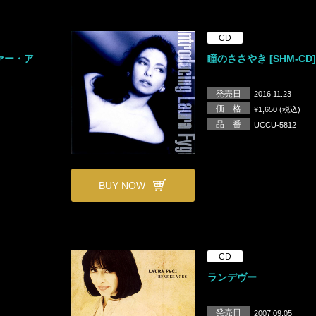
CD
ァー・ア
瞳のささやき [SHM-CD
発売日
2016.11.23
価 格
¥1,650 (税込)
品 番
UCCU-5812
BUY NOW
CD
ランデヴー
発売日
2007.09.05