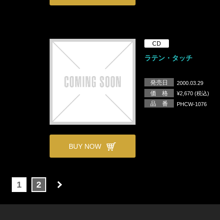
CD
ラテン・タッチ
発売日
2000.03.29
価 格
¥2,670 (税込)
品 番
PHCW-1076
BUY NOW
1
2