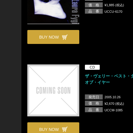
価 格
¥1,885 (税込)
品 番
UCCU-6170
BUY NOW
CD
ザ・ヴェリー・ベスト・
オブ・イヤー
発売日
2005.10.26
価 格
¥2,670 (税込)
品 番
UCCM-1085
BUY NOW