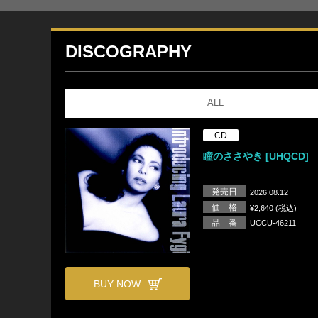
DISCOGRAPHY
ALL
CD
瞳のささやき [UHQCD]
発売日
2026.08.12
価 格
¥2,640 (税込)
品 番
UCCU-46211
BUY NOW