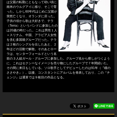
は父親の転勤にともなって幼い頃に
南米のウルグアイに移り、そこで育
った。しかし60年代はじめに父親が
突然亡くなり、オランダに戻った。
子供の頃から歌は大好きで、テラ
（Terra）というバンドに参加したの
は20歳の時だった。これは男性１人
＋スリナム、中国、アラビア人女性
を含む多国籍グループだった。テラ
は２枚のシングルを出したあと、２
年ほどの活動で解散。そのあとロー
ラは、センターフォールドという名
前の３人組ガール・グループに参加した。グループ名から察しがつくよう
に、これはセクシーなイメージを売り物にしたグループで７年間続いた。
その間に来日もしている。ソロ歌手としてデビューしたのは91年（『瞳の
ささやき』）。以後、コンスタントにアルバムを発表しており、この『チ
ェンジ』は通算では９枚目の作品となる。