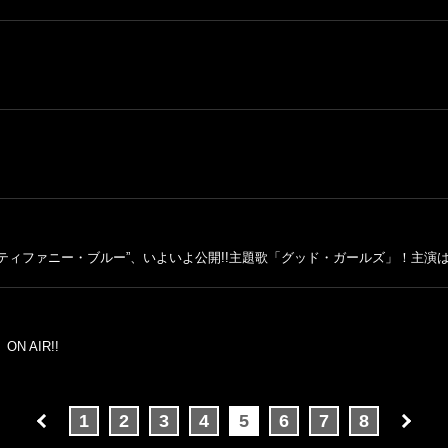
ティファニー・ブルー”、いよいよ公開!!主題歌「グッド・ガールズ」！主演
N AIR!!
1
2
3
4
5
6
7
8