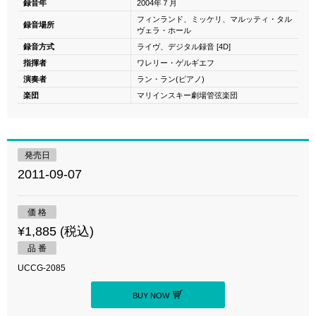
録音年
2004年７月
フィンランド、ミッケリ、マルッティ・タル
録音場所
ヴェラ・ホール
録音方式
ライヴ、デジタル録音 [4D]
指揮者
ワレリー・ゲルギエフ
演奏者
ラン・ラン(ピアノ)
楽団
マリインスキー劇場管弦楽団
発売日
2011-09-07
価 格
¥1,885 (税込)
品 番
UCCG-2085
BUY NOW