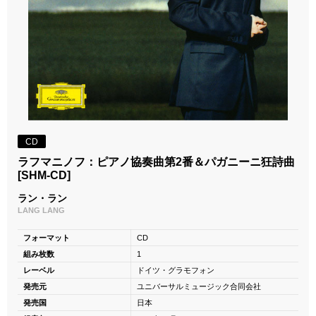
CD
ラフマニノフ：ピアノ協奏曲第2番＆パガニーニ狂詩曲
[SHM-CD]
ラン・ラン
LANG LANG
フォーマット
CD
組み枚数
1
レーベル
ドイツ・グラモフォン
発売元
ユニバーサルミュージック合同会社
発売国
日本