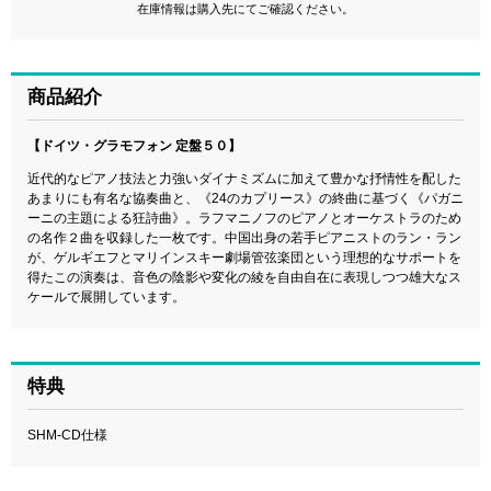
在庫情報は購入先にてご確認ください。
商品紹介
【ドイツ・グラモフォン 定盤５０】
近代的なピアノ技法と力強いダイナミズムに加えて豊かな抒情性を配した
あまりにも有名な協奏曲と、《24のカプリース》の終曲に基づく《パガニ
ーニの主題による狂詩曲》。ラフマニノフのピアノとオーケストラのため
の名作２曲を収録した一枚です。中国出身の若手ピアニストのラン・ラン
が、ゲルギエフとマリインスキー劇場管弦楽団という理想的なサポートを
得たこの演奏は、音色の陰影や変化の綾を自由自在に表現しつつ雄大なス
ケールで展開しています。
特典
SHM-CD仕様