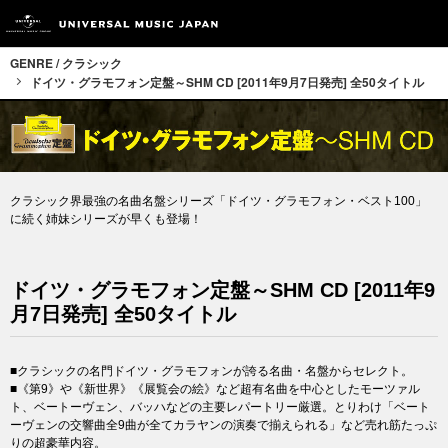
GENRE / クラシック
ドイツ・グラモフォン定盤～SHM CD [2011年9月7日発売] 全50タイトル
クラシック界最強の名曲名盤シリーズ「ドイツ・グラモフォン・ベスト100」
に続く姉妹シリーズが早くも登場！
ドイツ・グラモフォン定盤～SHM CD [2011年9
月7日発売] 全50タイトル
■クラシックの名門ドイツ・グラモフォンが誇る名曲・名盤からセレクト。
■《第9》や《新世界》《展覧会の絵》など超有名曲を中心としたモーツァル
ト、ベートーヴェン、バッハなどの主要レパートリー厳選。とりわけ「ベート
ーヴェンの交響曲全9曲が全てカラヤンの演奏で揃えられる」など売れ筋たっぷ
りの超豪華内容。