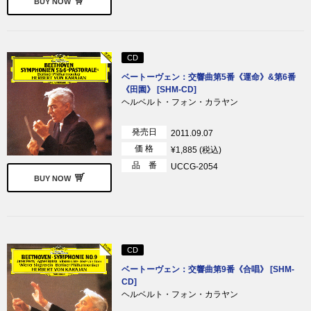
BUY NOW
CD
ベートーヴェン：交響曲第5番《運命》&第6番
《田園》 [SHM-CD]
ヘルベルト・フォン・カラヤン
発売日
2011.09.07
価 格
¥1,885 (税込)
品 番
UCCG-2054
BUY NOW
CD
ベートーヴェン：交響曲第9番《合唱》 [SHM-
CD]
ヘルベルト・フォン・カラヤン