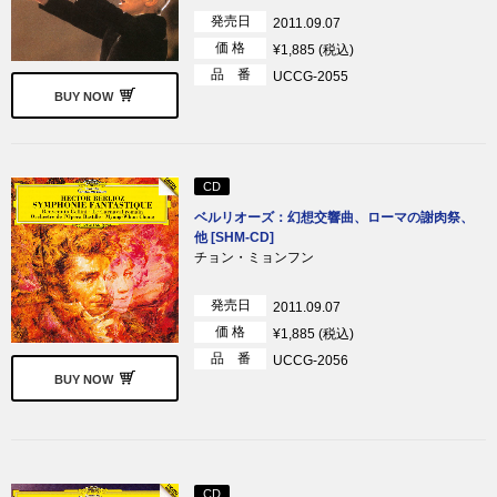
発売日
2011.09.07
価 格
¥1,885 (税込)
品 番
UCCG-2055
BUY NOW
CD
ベルリオーズ：幻想交響曲、ローマの謝肉祭、
他 [SHM-CD]
チョン・ミョンフン
発売日
2011.09.07
価 格
¥1,885 (税込)
品 番
UCCG-2056
BUY NOW
CD