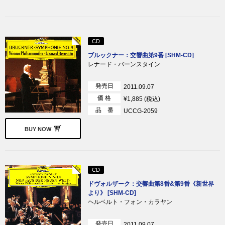
CD
ブルックナー：交響曲第9番 [SHM-CD]
レナード・バーンスタイン
発売日
2011.09.07
価 格
¥1,885 (税込)
品 番
UCCG-2059
BUY NOW
CD
ドヴォルザーク：交響曲第8番&第9番《新世界
より》 [SHM-CD]
ヘルベルト・フォン・カラヤン
発売日
2011.09.07