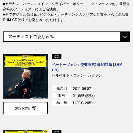
■カラヤン、バーンスタイン、クライバー、ポリーニ、ツィマーマン他、世界最
高峰のアーティストによる名演奏。
■全てデジタル録音&ルビジウム・カッティングのクリアな音質をさらに高品質
SHM-CD仕様でお楽しみいただけます。
CD
ベートーヴェン：交響曲第1番&第2番 [SHM-
CD]
ヘルベルト・フォン・カラヤン
発売日
2011.09.07
価 格
¥1,885 (税込)
品 番
UCCG-2051
BUY NOW
CD