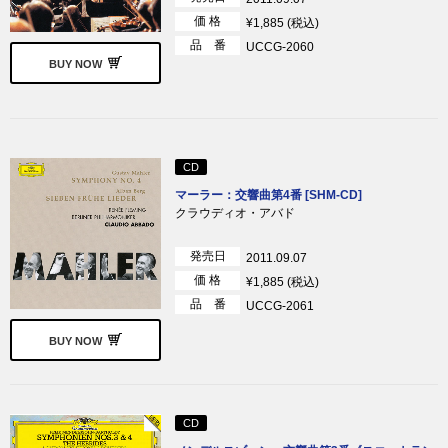
価 格
¥1,885 (税込)
品 番
UCCG-2060
BUY NOW
CD
マーラー：交響曲第4番 [SHM-CD]
クラウディオ・アバド
発売日
2011.09.07
価 格
¥1,885 (税込)
品 番
UCCG-2061
BUY NOW
CD