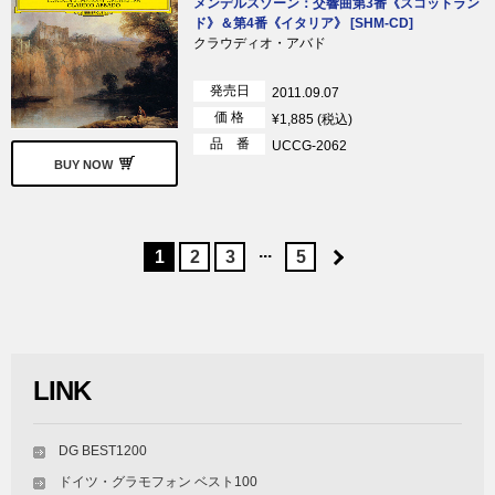
メンデルスゾーン：交響曲第3番《スコットラン
ド》＆第4番《イタリア》 [SHM-CD]
クラウディオ・アバド
発売日
2011.09.07
価 格
¥1,885 (税込)
品 番
UCCG-2062
BUY NOW
...
1
2
3
5
LINK
DG BEST1200
ドイツ・グラモフォン ベスト100