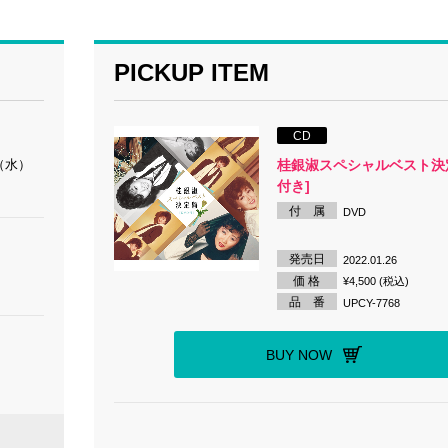
PICKUP ITEM
CD
（水）
桂銀淑スペシャルベスト決定
付き]
付 属
DVD
発売日
2022.01.26
価 格
¥4,500 (税込)
品 番
UPCY-7768
BUY NOW