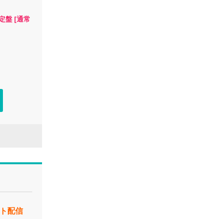
盤 [通常
ット配信