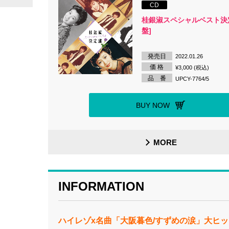
CD
桂銀淑スペシャルベスト決定
盤]
発売日
2022.01.26
価 格
¥3,000 (税込)
品 番
UPCY-7764/5
BUY NOW
MORE
INFORMATION
ハイレゾx名曲「大阪暮色/すずめの涙」大ヒ