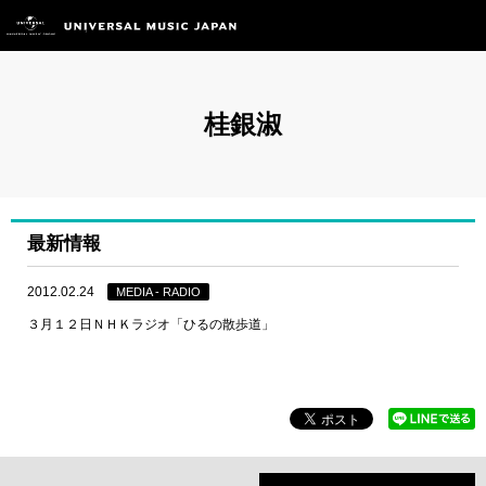
桂銀淑
最新情報
2012.02.24
MEDIA - RADIO
３月１２日ＮＨＫラジオ「ひるの散歩道」