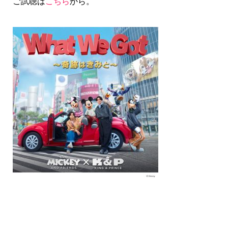
ご試聴は
こちら
から。