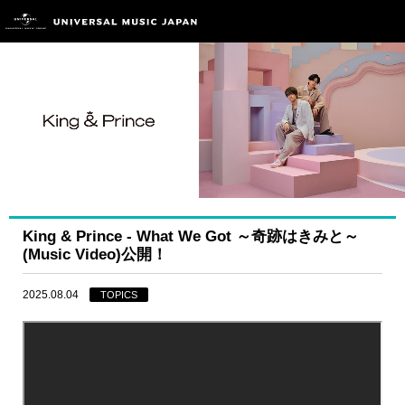
King & Prince - What We Got ～奇跡はきみと～
(Music Video)公開！
2025.08.04
TOPICS