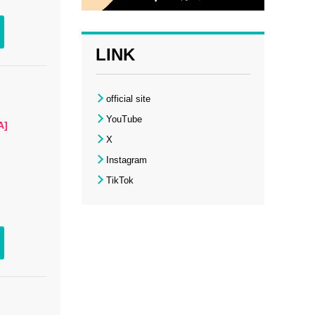
LINK
official site
YouTube
A]
X
Instagram
TikTok