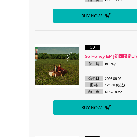
BUY NOW
CD
So Honey EP [初回限定LI
付 属
Blu-ray
発売日
2026.09.02
価 格
¥2,530 (税込)
品 番
UPCJ-9083
BUY NOW