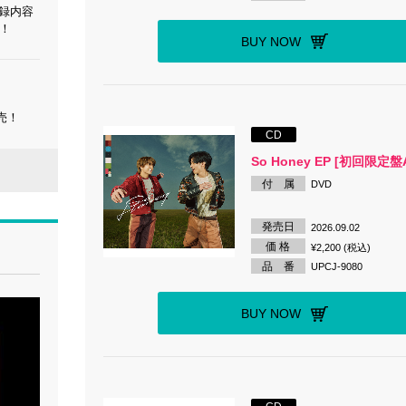
と収録内容
！
BUY NOW
発売！
CD
So Honey EP [初回限定盤
付 属
DVD
発売日
2026.09.02
価 格
¥2,200 (税込)
品 番
UPCJ-9080
BUY NOW