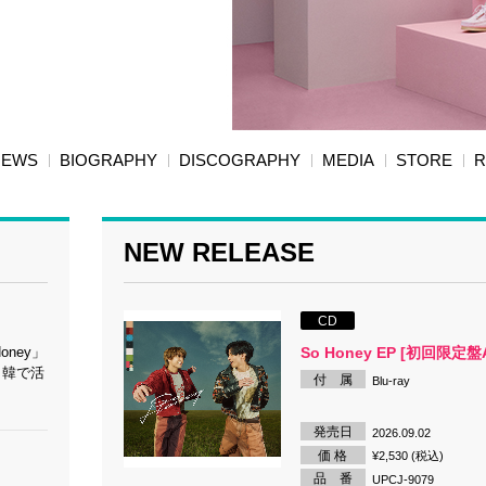
NEWS
BIOGRAPHY
DISCOGRAPHY
MEDIA
STORE
R
NEW RELEASE
CD
Honey」
So Honey EP [初回限定盤
日韓で活
付 属
Blu-ray
発売日
2026.09.02
価 格
¥2,530 (税込)
品 番
UPCJ-9079