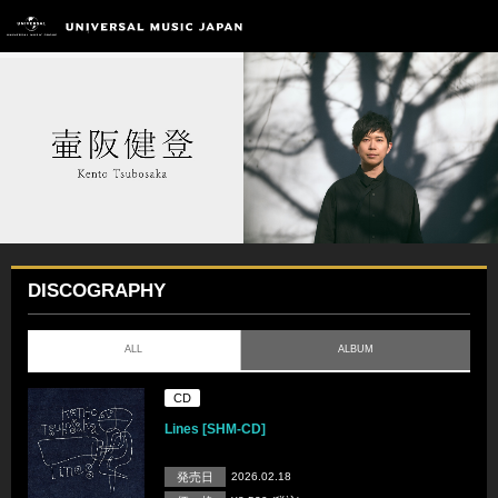
DISCOGRAPHY
ALL
ALBUM
CD
Lines [SHM-CD]
発売日
2026.02.18