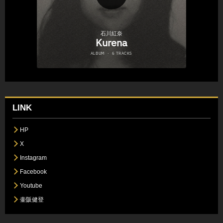
LINK
HP
X
Instagram
Facebook
Youtube
壷阪健登