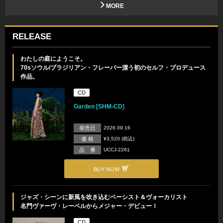
MORE
RELEASE
わたしの庭にようこそ。
70sソウル/ブラジリアン・フレーバー漂う初のセルフ・プロデュース
作品。
CD
Garden [SHM-CD]
発売日
2026.09.16
価 格
¥3,520 (税込)
品 番
UCCJ-2261
BUY NOW
ジャズ・シーンに新風を吹き込むベーシスト＆ヴォーカリスト
名門ヴァーヴ・レーベルからメジャー・デビュー！
CD