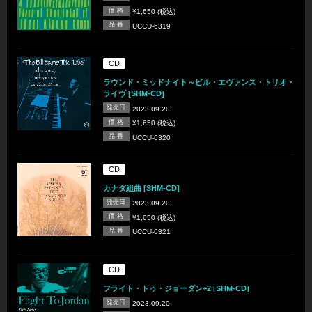
価 格
¥1,650 (税込)
品 番
UCCU-6319
CD
ラウンド・ミッドナイト～ビル・エヴァンス・トリオ・
ライヴ [SHM-CD]
発売日
2023.09.20
価 格
¥1,650 (税込)
品 番
UCCU-6320
CD
カナダ組曲 [SHM-CD]
発売日
2023.09.20
価 格
¥1,650 (税込)
品 番
UCCU-6321
CD
フライト・トゥ・ジョーダン+2 [SHM-CD]
発売日
2023.09.20