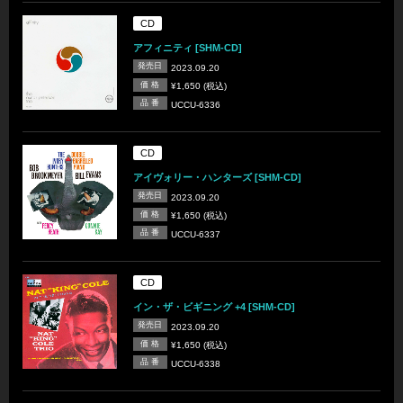
CD
アフィニティ [SHM-CD]
発売日
2023.09.20
価 格
¥1,650 (税込)
品 番
UCCU-6336
CD
アイヴォリー・ハンターズ [SHM-CD]
発売日
2023.09.20
価 格
¥1,650 (税込)
品 番
UCCU-6337
CD
イン・ザ・ビギニング +4 [SHM-CD]
発売日
2023.09.20
価 格
¥1,650 (税込)
品 番
UCCU-6338