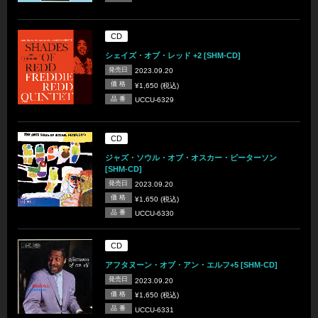
CD
シェイズ・オブ・レッド +2 [SHM-CD]
発売日
2023.09.20
価 格
¥1,650 (税込)
品 番
UCCU-6329
CD
ジャズ・ソウル・オブ・オスカー・ピーターソン
[SHM-CD]
発売日
2023.09.20
価 格
¥1,650 (税込)
品 番
UCCU-6330
CD
アフタヌーン・オブ・アン・エルフ+5 [SHM-CD]
発売日
2023.09.20
価 格
¥1,650 (税込)
品 番
UCCU-6331