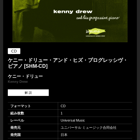
CD
ケニー・ドリュー・アンド・ヒズ・プログレッシヴ・
ピアノ [SHM-CD]
ケニー・ドリュー
Kenny Drew
解 説
フォーマット
CD
組み枚数
1
レーベル
Universal Music
発売元
ユニバーサル ミュージック合同会社
発売国
日本