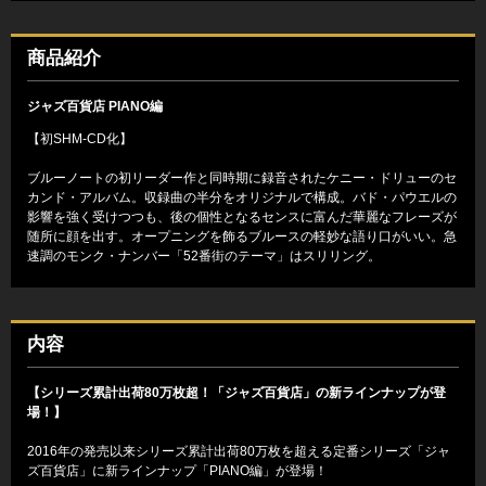
商品紹介
ジャズ百貨店 PIANO編
【初SHM-CD化】
ブルーノートの初リーダー作と同時期に録音されたケニー・ドリューのセ
カンド・アルバム。収録曲の半分をオリジナルで構成。バド・パウエルの
影響を強く受けつつも、後の個性となるセンスに富んだ華麗なフレーズが
随所に顔を出す。オープニングを飾るブルースの軽妙な語り口がいい。急
速調のモンク・ナンバー「52番街のテーマ」はスリリング。
内容
【シリーズ累計出荷80万枚超！「ジャズ百貨店」の新ラインナップが登
場！】
2016年の発売以来シリーズ累計出荷80万枚を超える定番シリーズ「ジャ
ズ百貨店」に新ラインナップ「PIANO編」が登場！