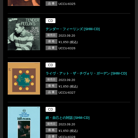
品 番
UCCU-6325
CD
テンダー・フィーリンズ [SHM-CD]
発売日
2023.09.20
価 格
¥1,650 (税込)
品 番
UCCU-6326
CD
ライヴ・アット・ザ・チヴォリ・ガーデン [SHM-CD]
発売日
2023.09.20
価 格
¥1,650 (税込)
品 番
UCCU-6327
CD
続・自己との対話 [SHM-CD]
発売日
2023.09.20
価 格
¥1,650 (税込)
品 番
UCCU-6328