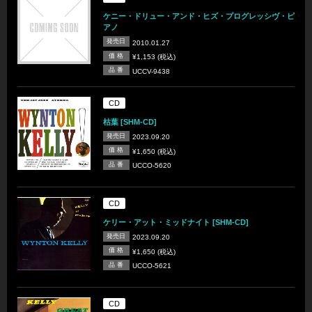
ケニー・ドリュー・アンド・ヒズ・プログレッシヴ・ピ
アノ
発売日
2010.01.27
価 格
¥1,153 (税込)
品 番
UCCV-9438
CD
枯葉 [SHM-CD]
発売日
2023.09.20
価 格
¥1,650 (税込)
品 番
UCCO-5620
CD
ケリー・アット・ミッドナイト [SHM-CD]
発売日
2023.09.20
価 格
¥1,650 (税込)
品 番
UCCO-5621
CD