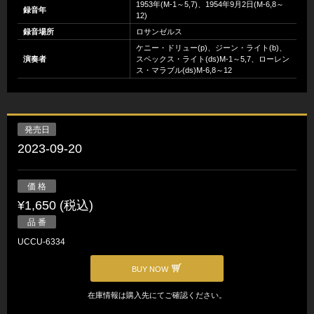
1953年(M-1～5,7)、1954年9月2日(M-6,8～
録音年
12)
録音場所
ロサンゼルス
ケニー・ドリュー(p)、ジーン・ライト(b)、
演奏者
スペックス・ライト(ds)M-1～5,7、ローレン
ス・マラブル(ds)M-6,8～12
発売日
2023-09-20
価 格
¥1,650 (税込)
品 番
UCCU-6334
BUY NOW
在庫情報は購入先にてご確認ください。