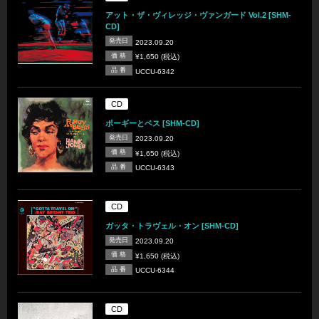
アット・ザ・ヴィレッジ・ヴァンガード Vol.2 [SHM-
CD]
発売日
2023.09.20
価 格
¥1,650 (税込)
品 番
UCCU-6342
CD
ポーギーとベス [SHM-CD]
発売日
2023.09.20
価 格
¥1,650 (税込)
品 番
UCCU-6343
CD
ガッタ・トラヴェル・オン [SHM-CD]
発売日
2023.09.20
価 格
¥1,650 (税込)
品 番
UCCU-6344
CD