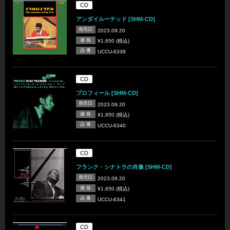
CD
アンダイルーテッド [SHM-CD]
発売日
2023.09.20
価 格
¥1,650 (税込)
品 番
UCCU-6339
CD
プロフィール [SHM-CD]
発売日
2023.09.20
価 格
¥1,650 (税込)
品 番
UCCU-6340
CD
フランク・シナトラの肖像 [SHM-CD]
発売日
2023.09.20
価 格
¥1,650 (税込)
品 番
UCCU-6341
CD