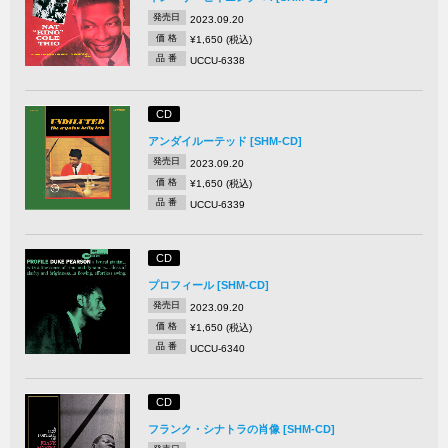
発売日
2023.09.20
価 格
¥1,650 (税込)
品 番
UCCU-6338
CD
アンダイルーテッド [SHM-CD]
発売日
2023.09.20
価 格
¥1,650 (税込)
品 番
UCCU-6339
CD
プロフィール [SHM-CD]
発売日
2023.09.20
価 格
¥1,650 (税込)
品 番
UCCU-6340
CD
フランク・シナトラの肖像 [SHM-CD]