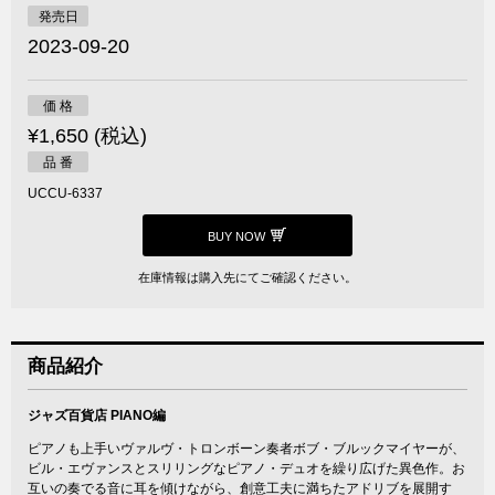
発売日
2023-09-20
価 格
¥1,650 (税込)
品 番
UCCU-6337
BUY NOW
在庫情報は購入先にてご確認ください。
商品紹介
ジャズ百貨店 PIANO編
ピアノも上手いヴァルヴ・トロンボーン奏者ボブ・ブルックマイヤーが、
ビル・エヴァンスとスリリングなピアノ・デュオを繰り広げた異色作。お
互いの奏でる音に耳を傾けながら、創意工夫に満ちたアドリブを展開す