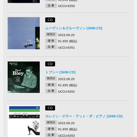
品 番
UCCU-6350
CD
ムーヴィン＆グルーヴィン [SHM-CD]
発売日
2023.09.20
価 格
¥1,650 (税込)
品 番
UCCU-6351
CD
トプシー [SHM-CD]
発売日
2023.09.20
価 格
¥1,650 (税込)
品 番
UCCU-6352
CD
ロレイン・ゲラー・アット・ザ・ピアノ [SHM-CD]
発売日
2023.09.20
価 格
¥1,650 (税込)
品 番
UCCU-6353