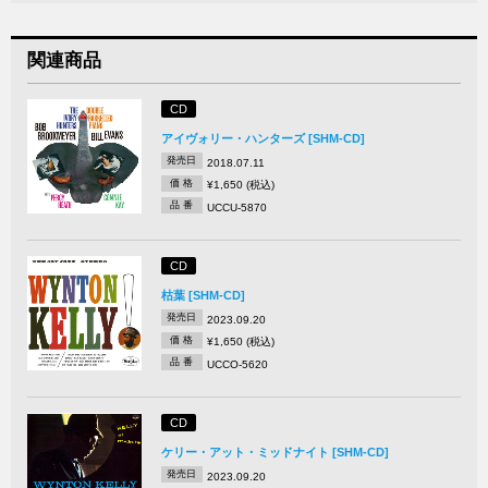
関連商品
CD
アイヴォリー・ハンターズ [SHM-CD]
発売日
2018.07.11
価 格
¥1,650 (税込)
品 番
UCCU-5870
CD
枯葉 [SHM-CD]
発売日
2023.09.20
価 格
¥1,650 (税込)
品 番
UCCO-5620
CD
ケリー・アット・ミッドナイト [SHM-CD]
発売日
2023.09.20