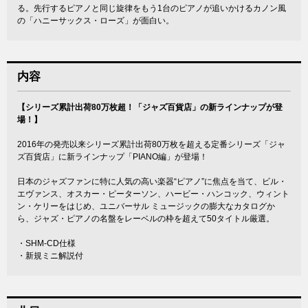
る。先行するピアノと同じ旋律をもう1台のピアノが追いかけるカノン風
の「ハニーサックス・ローズ」が面白い。
内容
【シリーズ累計出荷80万枚超！「ジャズ百貨店」の新ラインナップが登
場！】
2016年の発売以来シリーズ累計出荷80万枚を超える定番シリーズ「ジャ
ズ百貨店」に新ラインナップ「PIANO編」が登場！
日本のジャズファンに特に人気の高い楽器“ピアノ”に焦点を当て、ビル・
エヴァンス、オスカー・ピーターソン、ハービー・ハンコック、ウィント
ン・ケリーをはじめ、ユニバーサル ミュージックの膨大なカタログか
ら、ジャズ・ピアノの名盤をレーベルの枠を超えて50タイトル厳選。
・SHM-CD仕様
・新規ミニ解説付