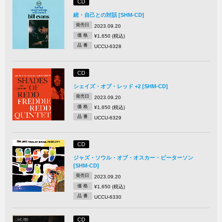
CD
続・自己との対話 [SHM-CD]
発売日
2023.09.20
価 格
¥1,650 (税込)
品 番
UCCU-6328
CD
シェイズ・オブ・レッド +2 [SHM-CD]
発売日
2023.09.20
価 格
¥1,650 (税込)
品 番
UCCU-6329
CD
ジャズ・ソウル・オブ・オスカー・ピーターソン
[SHM-CD]
発売日
2023.09.20
価 格
¥1,650 (税込)
品 番
UCCU-6330
CD