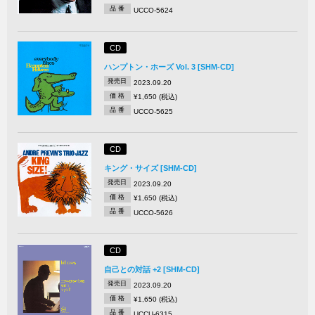
品 番
UCCO-5624
CD
ハンプトン・ホーズ Vol. 3 [SHM-CD]
発売日
2023.09.20
価 格
¥1,650 (税込)
品 番
UCCO-5625
CD
キング・サイズ [SHM-CD]
発売日
2023.09.20
価 格
¥1,650 (税込)
品 番
UCCO-5626
CD
自己との対話 +2 [SHM-CD]
発売日
2023.09.20
価 格
¥1,650 (税込)
品 番
UCCU-6315