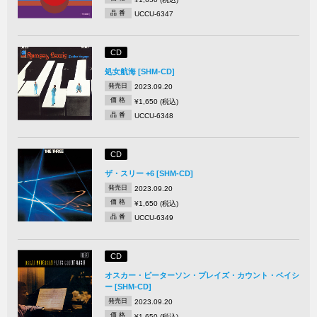
品 番
UCCU-6347
CD
処女航海 [SHM-CD]
発売日
2023.09.20
価 格
¥1,650 (税込)
品 番
UCCU-6348
CD
ザ・スリー +6 [SHM-CD]
発売日
2023.09.20
価 格
¥1,650 (税込)
品 番
UCCU-6349
CD
オスカー・ピーターソン・プレイズ・カウント・ベイシ
ー [SHM-CD]
発売日
2023.09.20
価 格
¥1,650 (税込)