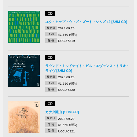
CD
ユタ・ヒップ・ウィズ・ズート・シムズ +2 [SHM-CD]
発売日
2023.09.20
価 格
¥1,650 (税込)
品 番
UCCU-6319
CD
ラウンド・ミッドナイト～ビル・エヴァンス・トリオ・
ライヴ [SHM-CD]
発売日
2023.09.20
価 格
¥1,650 (税込)
品 番
UCCU-6320
CD
カナダ組曲 [SHM-CD]
発売日
2023.09.20
価 格
¥1,650 (税込)
品 番
UCCU-6321