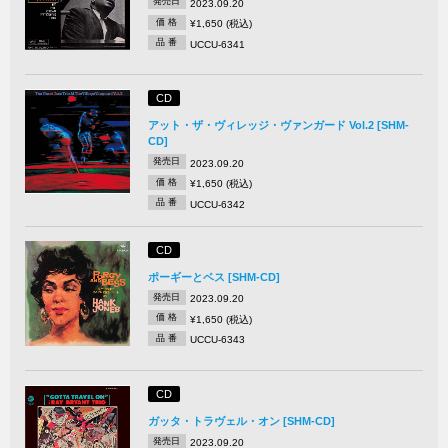
発売日
2023.09.20
価 格
¥1,650 (税込)
品 番
UCCU-6341
CD
アット・ザ・ヴィレッジ・ヴァンガード Vol.2 [SHM-
CD]
発売日
2023.09.20
価 格
¥1,650 (税込)
品 番
UCCU-6342
CD
ポーギーとベス [SHM-CD]
発売日
2023.09.20
価 格
¥1,650 (税込)
品 番
UCCU-6343
CD
ガッタ・トラヴェル・オン [SHM-CD]
発売日
2023.09.20