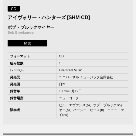
CD
アイヴォリー・ハンターズ [SHM-CD]
ボブ・ブルックマイヤー
Bob Brookmeyer
解 説
フォーマット
CD
組み枚数
1
レーベル
Universal Music
発売元
ユニバーサル ミュージック合同会社
発売国
日本
録音年
1959年3月12日
録音場所
ニューヨーク
ビル・エヴァンス(p)、ボブ・ブルックマイ
演奏者
ヤー(p)、パーシー・ヒース(b)、コニー・ケ
イ(ds)