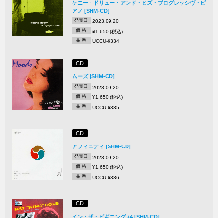
ケニー・ドリュー・アンド・ヒズ・プログレッシヴ・ピ
アノ [SHM-CD]
発売日
2023.09.20
価 格
¥1,650 (税込)
品 番
UCCU-6334
CD
ムーズ [SHM-CD]
発売日
2023.09.20
価 格
¥1,650 (税込)
品 番
UCCU-6335
CD
アフィニティ [SHM-CD]
発売日
2023.09.20
価 格
¥1,650 (税込)
品 番
UCCU-6336
CD
イン・ザ・ビギニング +4 [SHM-CD]