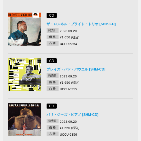
CD
ザ・ロンネル・ブライト・トリオ [SHM-CD]
発売日
2023.09.20
価 格
¥1,650 (税込)
品 番
UCCU-6354
CD
プレイズ・バド・パウエル [SHM-CD]
発売日
2023.09.20
価 格
¥1,650 (税込)
品 番
UCCU-6355
CD
パリ・ジャズ・ピアノ [SHM-CD]
発売日
2023.09.20
価 格
¥1,650 (税込)
品 番
UCCU-6356