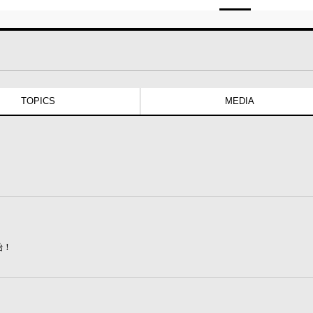
TOPICS
MEDIA
始！