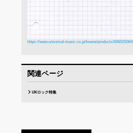
https://www.universal-music.co.jp/keane/products/00602508
関連ページ
UKロック特集