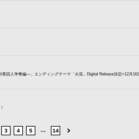
刺青囚人争奪編―」エンディングテーマ「火花」Digital Release決定<12月1
定！
…
3
4
5
14