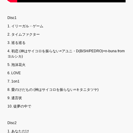
Disc1
1. イリーガル・ゲーム
2. タイムファクター
3. 巡る巡る
4. 初恋 (神はサイコロを振らない×アユニ・D(BiSH/PEDRO)×n-buna from
ヨルシカ)
5. 泡沫花火
6. LOVE
7. 1on1
8. 愛のけだもの (神はサイコロを振らない×キタニタツヤ)
9. 遺言状
10. 徒夢の中で
Disc2
1. あなただけ