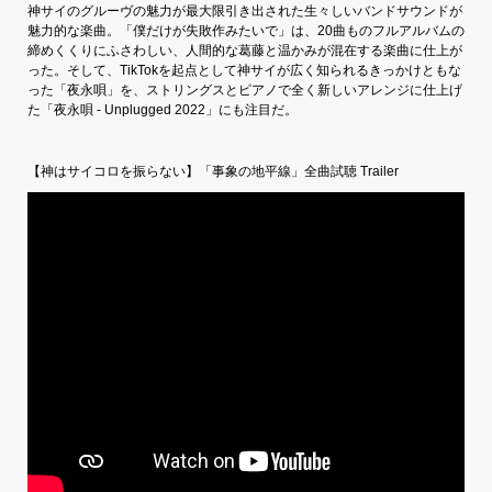
神サイのグルーヴの魅力が最大限引き出された生々しいバンドサウンドが
魅力的な楽曲。「僕だけが失敗作みたいで」は、20曲ものフルアルバムの
締めくくりにふさわしい、人間的な葛藤と温かみが混在する楽曲に仕上が
った。そして、TikTokを起点として神サイが広く知られるきっかけともな
った「夜永唄」を、ストリングスとピアノで全く新しいアレンジに仕上げ
た「夜永唄 - Unplugged 2022」にも注目だ。
【神はサイコロを振らない】「事象の地平線」全曲試聴 Trailer