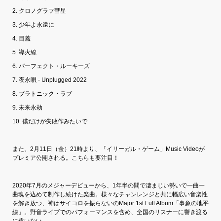
2. クロノグラフ彗星
3. 少年よ永遠に
4. 目蓋
5. 導火線
6. パーフェクト・ルーキーズ
7. 夜永唄 - Unplugged 2022
8. プラトニック・ラブ
9. 未来永劫
10. 僕だけが失敗作みたいで
また、2月11日（金）21時より、「イリーガル・ゲーム」Music Videoが
プレミア公開される。こちらも要注目！
2020年7月のメジャーデビューから、1年半の間で凄まじい勢いで一曲一
曲魂を込めて制作し続けた楽曲。様々なチャンレンジと共に幅広い音楽性
を解き放つ、神はサイコロを振らないのMajor 1st Full Album「事象の地平
線」。野音ライブでのパフォーマンスを含め、全国のリスナーに響き渡る
に違いない。