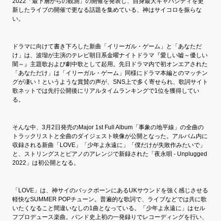
2022「最下層からの観測」の開催を発表し、自身最大キャパシティを更
新したライブの開催で更なる話題を集めている、神はサイコロを振らな
い。
ドラマに向けて書き下ろした新曲「イリーガル・ゲーム」と「あなただ
け」は、波瑠が主演のテレビ朝日系金曜ナイトドラマ『愛しい嘘～優しい
闇～』主題歌および劇中歌として起用。先日ドラマ内で初オンエアされた
「あなただけ」は「イリーガル・ゲーム」同様にドラマ本編とのマッチン
グが凄い！というような賞賛の声が、SNS上で多く寄せられ、歌詞サイト
歌ネットでは先行公開後にリアルタイムランキングで1位を獲得してい
る。
そんな中、3月2日発売のMajor 1st Full Album「事象の地平線」の全曲の
トラックリストと全曲のダイジェスト映像が公開となった。アルバム内に
収録される新曲「LOVE」「少年よ永遠に」「僕だけが失敗作みたいで」
と、ストリングスとピアノのアレンジで新録された「夜永唄 - Unplugged
2022」は初公開となる。
「LOVE」は、神サイのバックボーンにあるUKサウンドを強く感じさせる
軽快なSUMMER POPチューン。普遍的な歌詞で、ライブなどでは共に歌
いたくなること間違いなしの1曲となっている。「少年よ永遠に」はセル
フプロデュース楽曲。バンド史上初の一発録りでレコーディングを行い、