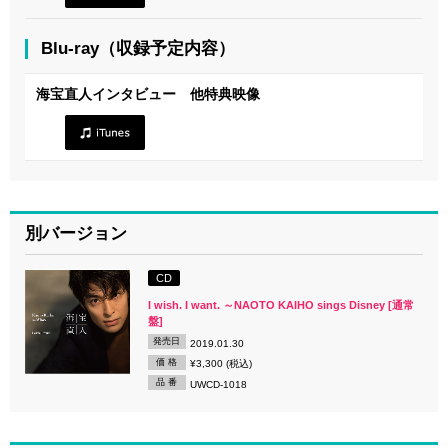
Blu-ray（収録予定内容）
海宝直人インタビュー 他特典映像
別バージョン
CD
I wish. I want. ～NAOTO KAIHO sings Disney [通常
盤]
発売日
2019.01.30
価 格
¥3,300 (税込)
品 番
UWCD-1018