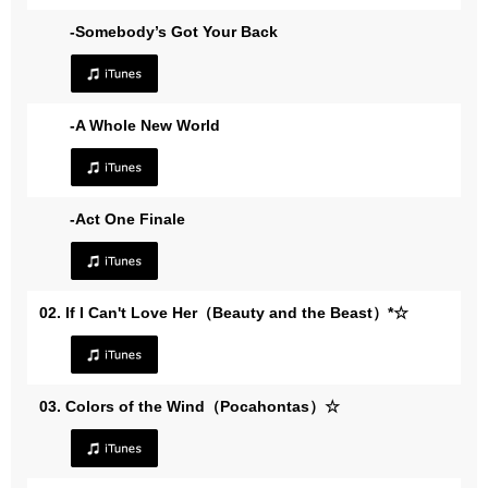
-Somebody’s Got Your Back
-A Whole New World
-Act One Finale
02. If I Can't Love Her（Beauty and the Beast）*☆
03. Colors of the Wind（Pocahontas）☆