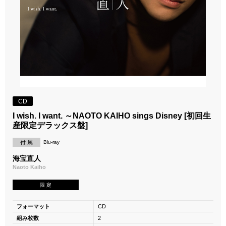
CD
I wish. I want. ～NAOTO KAIHO sings Disney [初回生
産限定デラックス盤]
付 属
Blu-ray
海宝直人
Naoto Kaiho
限 定
フォーマット
CD
組み枚数
2