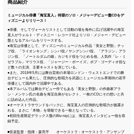
商品紹介
ミュージカル俳優「海宝直人」待望のソロ・メジャーデビュー盤CDをデ
ィズニーよりリリース！
●俳優、そしてヴォーカリストとして活動の場を海外に広げ活躍中の海宝
直人がウォルト・ディスニー・レコード社よりソロ・メジャー・デビュー
盤となるアルバムをリリースする。
●海宝は俳優として、ディズニーのミュージカル作品「美女と野獣」チッ
プ役、「ライオンキング」シンバ役／ヤングシンバ役、「アラジン」アラ
ジン役、「ノートルダムの鐘」カジモド役をつとめる他、人気作「レ・ミ
ゼラブル」マリウス役、「ジャージー・ボーイズ」ボブ・ゴーディオ役な
ど数々の主演、主要キャストを演じている。
●また、2018年5月には舞台芸術の本場ロンドン・ウェストエンドでの舞
台デビューも果たし、圧倒的な歌唱力を武器にミュージカル界期待の若手
俳優として国内外で活躍中である。
●本アルバムでは舞台デビュー作でもある「美女と野獣」の作曲家アラ
ン・メンケン氏の名曲を海宝自身がセレクト、一枚のCDにその想いと共
に詰め込んだ作品。
●オーケストラサウンドをバックに、海宝直人の圧倒的な歌唱力が披露さ
れる、まさに「本物」を堪能できる一枚となっている。
●初回生産限定デラックス盤のBlu-rayには、海宝直人インタビュー他を収
録予定。
■音楽監督・指揮：森亮平 オーケストラ：オーケストラ・アンサンブ