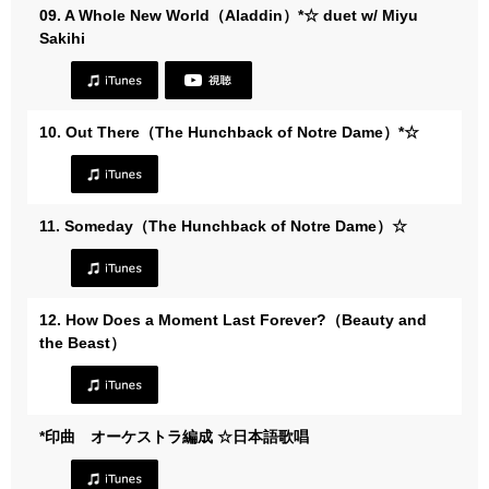
09. A Whole New World（Aladdin）*☆ duet w/ Miyu
Sakihi
10. Out There（The Hunchback of Notre Dame）*☆
11. Someday（The Hunchback of Notre Dame）☆
12. How Does a Moment Last Forever?（Beauty and
the Beast）
*印曲 オーケストラ編成 ☆日本語歌唱