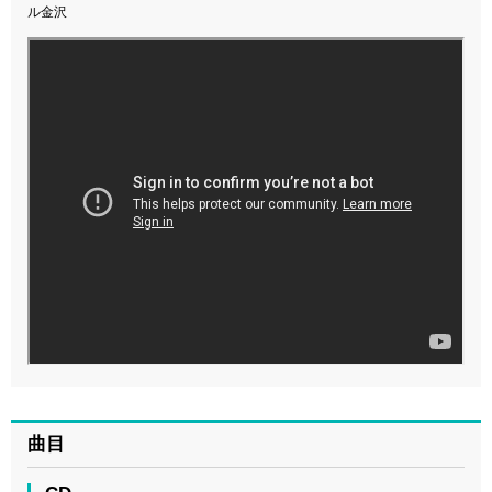
ル金沢
曲目