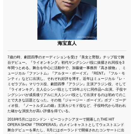
海宝直人
7歳の時、劇団四季のオーディションを受け『美女と野獣』チップ役で舞
台デビュー。『ライオンキング』初代ヤングシンバ役に抜擢され同役を3
年間つとめる。舞台を中心に活動中で、加藤健一事務所『高き彼物』、ミ
ュージカル『ファントム』『アルター・ボーイズ』『RENT』『フル・モ
ンティ』などに出演し、それぞれ好評を博す。近年はミュージカル『レ・
ミゼラブル』マリウス役、劇団四季『アラジン』主演アラジン役、そして
『ライオンキグ』主人公シンバ役として16年ぶりに同作品へ出演。子役ヤ
ングシンバが成長後リアルに大人シンバ役として出演するのは初めてのこ
とで大きな話題となった。その他『ジャージー・ボーイズ』ボブ・ゴーデ
ィオ役、『ノートルダムの鐘』主演カジモド役など、子役時代から培われ
た確かな演技力が高い評価を得ている。
2018年5月にはロンドン・ピーコックシアターで開幕したTHE HIT
OPERA SHOW『TRIOPERAS』のメインキャストとしてウェストエンド
舞台デビューを果たし、8月にはポーランドで開催されたコンサートに出