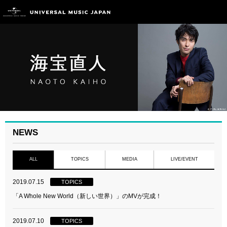
NEWS
ALL
TOPICS
MEDIA
LIVE/EVENT
2019.07.15
TOPICS
「A Whole New World（新しい世界）」のMVが完成！
2019.07.10
TOPICS