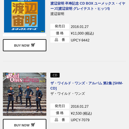
渡辺宙明 卒寿記念 CD BOX ユーメックス・イヤ
ーズ(渡辺宙明 グレイテスト・ヒッツI)
渡辺宙明
発売日
2016.01.27
価 格
¥11,000 (税込)
品 番
UPCY-9442
BUY NOW
CD
ザ・ワイルド・ワンズ・アルバム 第2集 [SHM-
CD]
ザ・ワイルド・ワンズ
発売日
2016.01.27
価 格
¥2,530 (税込)
品 番
UPCY-7079
BUY NOW