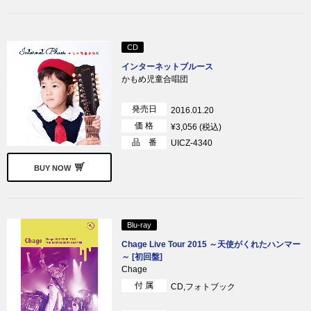
CD
インターネットブルース
かもめ児童合唱団
発売日
2016.01.20
価 格
¥3,056 (税込)
品 番
UICZ-4340
BUY NOW
Blu-ray
Chage Live Tour 2015 ～天使がくれたハンマー
～ [初回盤]
Chage
付 属
CD,フォトブック