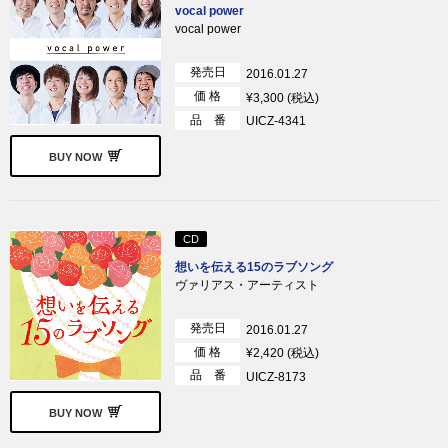
vocal power
vocal power
発売日
2016.01.27
価 格
¥3,300 (税込)
品 番
UICZ-4341
BUY NOW
CD
想いを伝える15のラブソング
ヴァリアス・アーティスト
発売日
2016.01.27
価 格
¥2,420 (税込)
品 番
UICZ-8173
BUY NOW