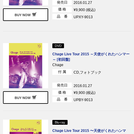
発売日
2016.01.27
価 格
¥9,900 (税込)
BUY NOW
品 番
UPXY-9013
DVD
Chage Live Tour 2015 ～天使がくれたハンマー
～ [初回盤]
Chage
付 属
CD,フォトブック
発売日
2016.01.27
価 格
¥9,900 (税込)
BUY NOW
品 番
UPBY-9013
Blu-ray
Chage Live Tour 2015 〜天使がくれたハンマ