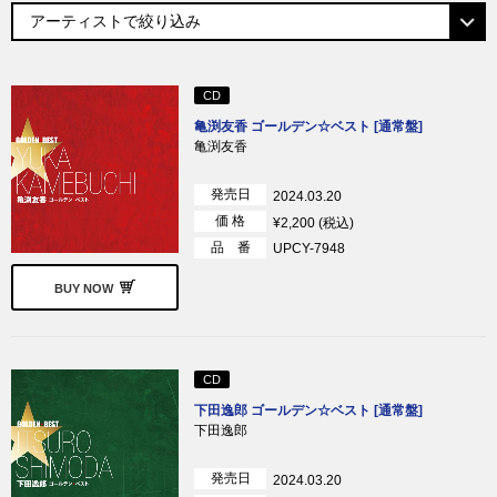
CD
亀渕友香 ゴールデン☆ベスト [通常盤]
亀渕友香
発売日
2024.03.20
価 格
¥2,200 (税込)
品 番
UPCY-7948
BUY NOW
CD
下田逸郎 ゴールデン☆ベスト [通常盤]
下田逸郎
発売日
2024.03.20