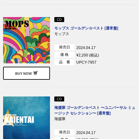
CD
モップス ゴールデン☆ベスト [通常盤]
モップス
発売日
2024.04.17
価 格
¥2,200 (税込)
品 番
UPCY-7957
BUY NOW
CD
海援隊 ゴールデン☆ベスト 〜ユニバーサル ミュ
ージック セレクション〜 [通常盤]
海援隊
発売日
2024.04.17