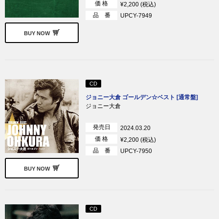
価 格
¥2,200 (税込)
品 番
UPCY-7949
BUY NOW
CD
ジョニー大倉 ゴールデン☆ベスト [通常盤]
ジョニー大倉
発売日
2024.03.20
価 格
¥2,200 (税込)
品 番
UPCY-7950
BUY NOW
CD