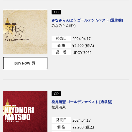
CD
みなみらんぼう ゴールデン☆ベスト [通常盤]
みなみらんぼう
発売日
2024.04.17
価 格
¥2,200 (税込)
品 番
UPCY-7962
BUY NOW
CD
松尾清憲 ゴールデン☆ベスト [通常盤]
松尾清憲
発売日
2024.04.17
価 格
¥2,200 (税込)