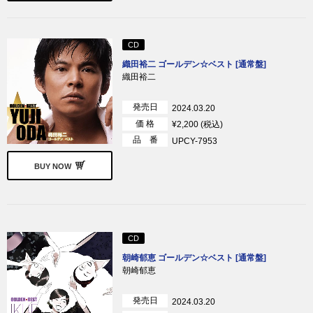
CD
織田裕二 ゴールデン☆ベスト [通常盤]
織田裕二
発売日
2024.03.20
価 格
¥2,200 (税込)
品 番
UPCY-7953
BUY NOW
CD
朝崎郁恵 ゴールデン☆ベスト [通常盤]
朝崎郁恵
発売日
2024.03.20