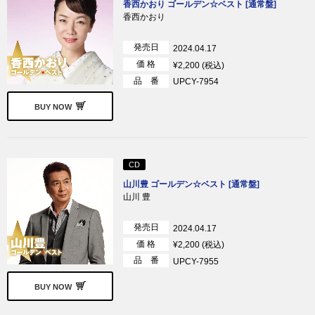
香西かおり ゴールデン☆ベスト [通常盤]
香西かおり
発売日
2024.04.17
価 格
¥2,200 (税込)
品 番
UPCY-7954
BUY NOW
CD
山川豊 ゴールデン☆ベスト [通常盤]
山川 豊
発売日
2024.04.17
価 格
¥2,200 (税込)
品 番
UPCY-7955
BUY NOW