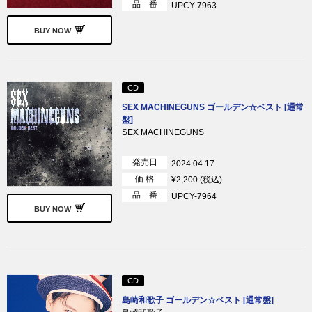
品 番
UPCY-7963
BUY NOW
CD
SEX MACHINEGUNS ゴールデン☆ベスト [通常
盤]
SEX MACHINEGUNS
発売日
2024.04.17
価 格
¥2,200 (税込)
品 番
UPCY-7964
BUY NOW
CD
島崎和歌子 ゴールデン☆ベスト [通常盤]