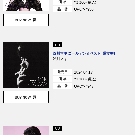
価 格
¥2,200 (税込)
品 番
UPCY-7956
BUY NOW
CD
浅川マキ ゴールデン☆ベスト [通常盤]
浅川マキ
発売日
2024.04.17
価 格
¥2,200 (税込)
品 番
UPCY-7947
BUY NOW
CD