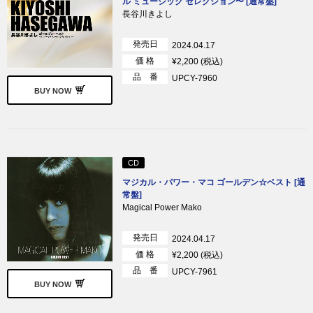
ル ミュージック セレクション〜 [通常盤]
長谷川きよし
発売日
2024.04.17
価 格
¥2,200 (税込)
品 番
UPCY-7960
BUY NOW
CD
マジカル・パワー・マコ ゴールデン☆ベスト [通
常盤]
Magical Power Mako
発売日
2024.04.17
価 格
¥2,200 (税込)
品 番
UPCY-7961
BUY NOW