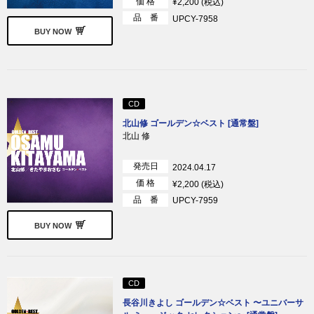
価 格
¥2,200 (税込)
品 番
UPCY-7958
BUY NOW
CD
北山修 ゴールデン☆ベスト [通常盤]
北山 修
発売日
2024.04.17
価 格
¥2,200 (税込)
品 番
UPCY-7959
BUY NOW
CD
長谷川きよし ゴールデン☆ベスト 〜ユニバーサ