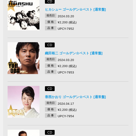
CD
ヒカシュー ゴールデン☆ベスト [通常盤]
発売日
2024.03.20
価 格
¥2,200 (税込)
品 番
UPCY-7952
CD
織田裕二 ゴールデン☆ベスト [通常盤]
発売日
2024.03.20
価 格
¥2,200 (税込)
品 番
UPCY-7953
CD
香西かおり ゴールデン☆ベスト [通常盤]
発売日
2024.04.17
価 格
¥2,200 (税込)
品 番
UPCY-7954
CD