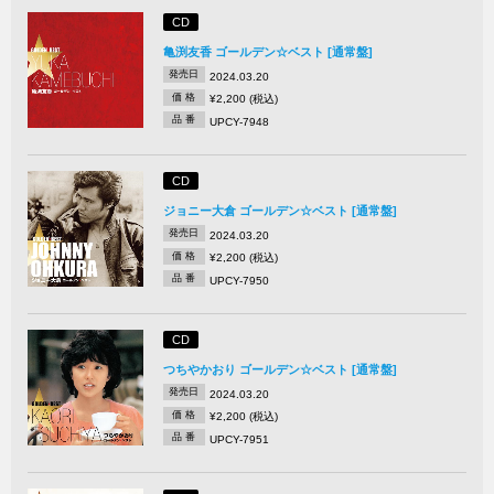
CD
亀渕友香 ゴールデン☆ベスト [通常盤]
発売日
2024.03.20
価 格
¥2,200 (税込)
品 番
UPCY-7948
CD
ジョニー大倉 ゴールデン☆ベスト [通常盤]
発売日
2024.03.20
価 格
¥2,200 (税込)
品 番
UPCY-7950
CD
つちやかおり ゴールデン☆ベスト [通常盤]
発売日
2024.03.20
価 格
¥2,200 (税込)
品 番
UPCY-7951