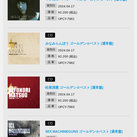
発売日
2024.04.17
価 格
¥2,200 (税込)
品 番
UPCY-7961
CD
みなみらんぼう ゴールデン☆ベスト [通常盤]
発売日
2024.04.17
価 格
¥2,200 (税込)
品 番
UPCY-7962
CD
松尾清憲 ゴールデン☆ベスト [通常盤]
発売日
2024.04.17
価 格
¥2,200 (税込)
品 番
UPCY-7963
CD
SEX MACHINEGUNS ゴールデン☆ベスト [通常盤]