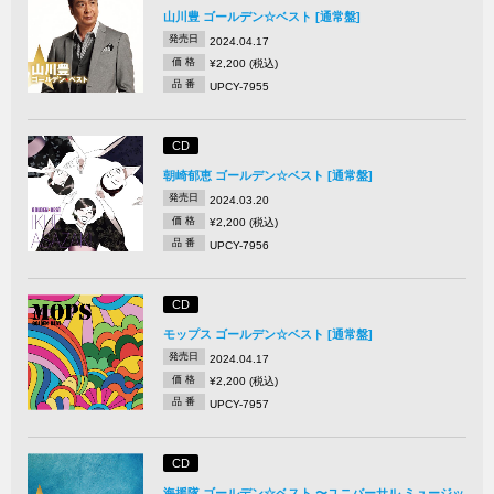
山川豊 ゴールデン☆ベスト [通常盤]
発売日
2024.04.17
価 格
¥2,200 (税込)
品 番
UPCY-7955
CD
朝崎郁恵 ゴールデン☆ベスト [通常盤]
発売日
2024.03.20
価 格
¥2,200 (税込)
品 番
UPCY-7956
CD
モップス ゴールデン☆ベスト [通常盤]
発売日
2024.04.17
価 格
¥2,200 (税込)
品 番
UPCY-7957
CD
海援隊 ゴールデン☆ベスト 〜ユニバーサル ミュージッ