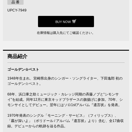
品 番
UPCY-7949
BUY NOW
在庫情報は購入先にてご確認ください。
商品紹介
ゴールデン☆ベスト
1948年生まれ、宮崎県出身のシンガー・ソングライター、下田逸郎 初の
ゴールデン☆ベスト。
68年、浜口庫之助ミュージック・カレッジ同期の斉藤ノブと“シモンサ
イ”を結成。同年12月に東京キッドブラザースの旗揚げに参加。70年、シ
モンサイとしてデビュー。翌年にはソロ1stアルバム『遺言状』を発表。
1970年発表のシングル「モーニング・サービス」（フィリップス）、
「霧が深いよ」（ポリドール / アルバム『遺言状』より）含む、全17曲収
録。デビューからの軌跡を辿る作品。