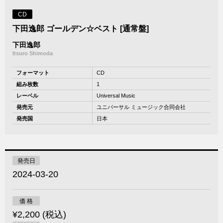
CD
下田逸郎 ゴールデン☆ベスト [通常盤]
下田逸郎
Itsuro Shimoda
フォーマット
CD
組み枚数
1
レーベル
Universal Music
発売元
ユニバーサル ミュージック合同会社
発売国
日本
発売日
2024-03-20
価 格
¥2,200 (税込)