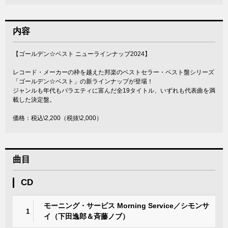
内容
【ゴールデン☆ベスト ニューラインナップ2024】
レコード・メーカーの枠を越えた邦楽のベストセラー・ベスト盤シリーズ
「ゴールデン☆ベスト」の新ラインナップが登場！
ジャンルも年代もバラエティに富んだ全19タイトル、いずれも代表曲を満
載した決定盤。
価格：税込\2,200（税抜\2,000）
曲目
CD
モーニング・サービス Morning Service／シモンサ
1
イ（下田逸郎＆斉藤ノブ）