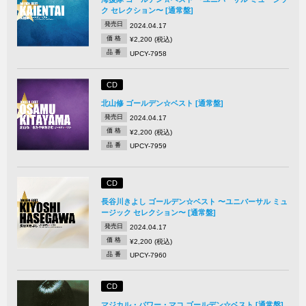
ク セレクション〜 [通常盤]
発売日
2024.04.17
価 格
¥2,200 (税込)
品 番
UPCY-7958
CD
北山修 ゴールデン☆ベスト [通常盤]
発売日
2024.04.17
価 格
¥2,200 (税込)
品 番
UPCY-7959
CD
長谷川きよし ゴールデン☆ベスト 〜ユニバーサル ミュ
ージック セレクション〜 [通常盤]
発売日
2024.04.17
価 格
¥2,200 (税込)
品 番
UPCY-7960
CD
マジカル・パワー・マコ ゴールデン☆ベスト [通常盤]