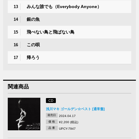
みんな誰でも（Everybody Anyone）
13
銀の魚
14
飛べない鳥と飛ばない鳥
15
この唄
16
帰ろう
17
関連商品
CD
浅川マキ ゴールデン☆ベスト [通常盤]
発売日
2024.04.17
価 格
¥2,200 (税込)
品 番
UPCY-7947