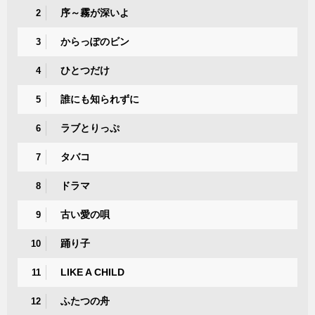
序～霧が深いよ
2
からっぽのビン
3
ひとつだけ
4
誰にも知られずに
5
ラブとりっぷ
6
タバコ
7
ドラマ
8
古い愛の唄
9
踊り子
10
LIKE A CHILD
11
ふたつの舟
12