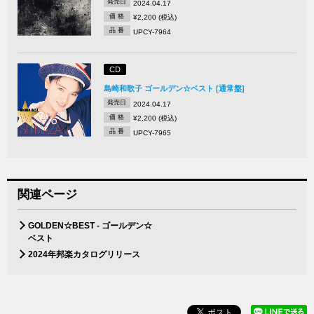
発売日
2024.04.17
価 格
¥2,200 (税込)
品 番
UPCY-7964
CD
島崎和歌子 ゴールデン☆ベスト [通常盤]
発売日
2024.04.17
価 格
¥2,200 (税込)
品 番
UPCY-7965
関連ページ
GOLDEN☆BEST - ゴールデン☆
ベスト
2024年邦楽カタログリリース