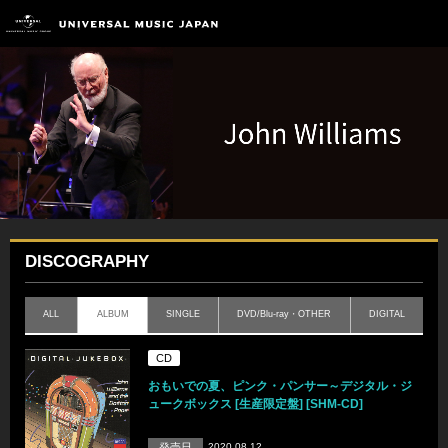
DISCOGRAPHY
ALL
ALBUM
SINGLE
DVD/Blu-ray・OTHER
DIGITAL
CD
おもいでの夏、ピンク・パンサー～デジタル・ジ
ュークボックス [生産限定盤] [SHM-CD]
発売日
2020.08.12