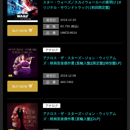
スター・ウォーズ／スカイウォーカーの夜明け (オ
リジナル・サウンドトラック) [初回限定盤]
発売日
2019.12.20
価 格
¥2,750 (税込)
BUY NOW
品 番
UWCD-9014
アナログ
アクロス・ザ・スターズ～ジョン・ウィリアム
ズ：映画音楽傑作選 [直輸入盤][限定盤][特別盤LP]
発売日
2019.12.06
品 番
483-7462
BUY NOW
アナログ
アクロス・ザ・スターズ～ジョン・ウィリアム
ズ：映画音楽傑作選 [直輸入盤][2LP]