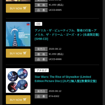
価 格
¥1,650 (税込)
BUY NOW
品 番
UCCD-9995
CD
アメリカ・ザ・ビューティフル、聖者の行進～ア
メリカ、ザ・ドリーム・ゴーズ・オン [生産限定盤]
[SHM-CD]
発売日
2020.08.12
BUY NOW
価 格
¥1,650 (税込)
品 番
UCCD-9996
アナログ
Star Wars: The Rise of Skywalker (Limited
Edition Picture Disc) [2LP] [輸入盤][数量限定盤]
発売日
2020.06.12
品 番
874-6302
BUY NOW