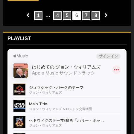
…
1
4
5
6
7
8
PLAYLIST