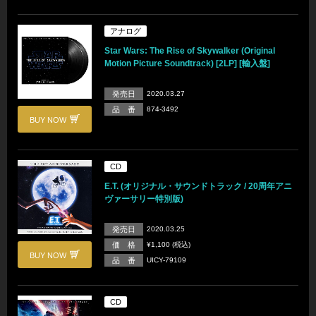
アナログ
Star Wars: The Rise of Skywalker (Original
Motion Picture Soundtrack) [2LP] [輸入盤]
発売日
2020.03.27
品 番
874-3492
BUY NOW
CD
E.T. (オリジナル・サウンドトラック / 20周年アニ
ヴァーサリー特別版)
発売日
2020.03.25
価 格
¥1,100 (税込)
BUY NOW
品 番
UICY-79109
CD