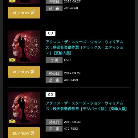
発売日
2019.09.27
品 番
483-7068
BUY NOW
CD
アクロス・ザ・スターズ～ジョン・ウィリアム
ズ：映画音楽傑作選［デラックス・エディショ
ン］ [直輸入盤]
付 属
DVD
BUY NOW
発売日
2019.09.27
品 番
483-7459
CD
アクロス・ザ・スターズ～ジョン・ウィリアム
ズ：映画音楽傑作選［デジパック版］ [直輸入盤]
発売日
2019.08.30
品 番
479-7553
BUY NOW