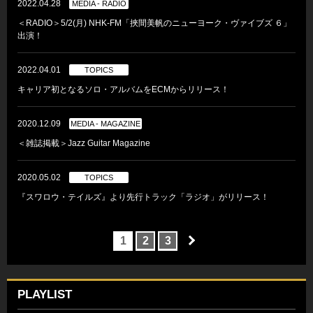
2022.04.28
MEDIA - RADIO
＜RADIO＞5/2(月) NHK-FM「挾間美帆のニューヨーク・ヴァイブズ ６」
出演！
2022.04.01
TOPICS
キャリア初となるソロ・アルバムをECMからリリース！
2020.12.09
MEDIA - MAGAZINE
＜雑誌掲載＞Jazz Guitar Magazine
2020.05.02
TOPICS
『スワロウ・テイルズ』より先行トラック「ラジオ」がリリース！
1
2
3
PLAYLIST