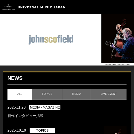
NEWS
ALL
TOPICS
MEDIA
LIVE/EVENT
2025.11.20
MEDIA - MAGAZINE
新作インタビュー掲載
2025.10.10
TOPICS