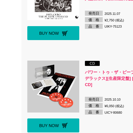
発売日
2025.11.07
価 格
¥2,750 (税込)
品 番
UIKY-75123
BUY NOW
CD
パワー・トゥ・ザ・ピープル
デラックス][生産限定盤] [
CD]
発売日
2025.10.10
価 格
¥6,050 (税込)
品 番
UICY-80680
BUY NOW