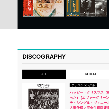
DISCOGRAPHY
ALL
ALBUM
アナログシングル
ハッピー・クリスマス（
った） [エヴァーグリーン
チ・シングル・ヴィニール
入盤仕様／完全生産限定盤