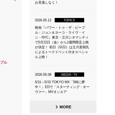
お見逃しなく！
2026.05.12
TOPICS
映画『パワー・トゥ・ザ・ピープ
ル：ジョン＆ヨーコ・ライヴ・イ
ン・NYC』東京・立川シネマシティ
で5月22日（金）から1週間限定上映
が決定！ 初日（5/22）は立川直樹氏
によるトークイベント付きスペシャ
ル上映！
ープル
2026.05.08
MEDIA - TV
5/11～5/15 TOKYO MX「5時に夢
中！」EDで「スターティング・オー
ヴァー」MVオンエア
MORE