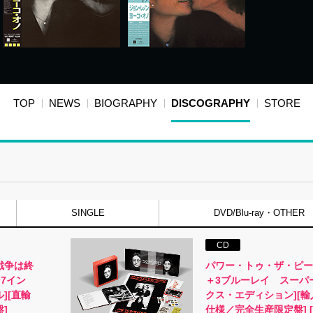
TOP
NEWS
BIOGRAPHY
DISCOGRAPHY
STORE
SINGLE
DVD/Blu-ray・OTHER
CD
戦争は終
パワー・トゥ・ザ・ピープ
7イン
＋3ブルーレイ スーパ
][直輸
クス・エディション][
]
仕様／完全生産限定盤] [S