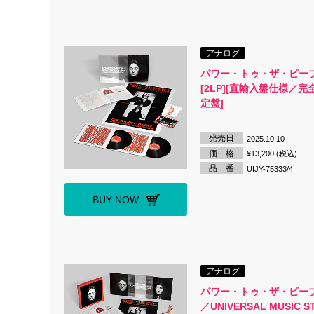
アナログ
パワー・トゥ・ザ・ピー
[2LP][直輸入盤仕様／
定盤]
発売日
2025.10.10
価 格
¥13,200 (税込)
品 番
UIJY-75333/4
BUY NOW
アナログ
パワー・トゥ・ザ・ピープル
／UNIVERSAL MUSIC 