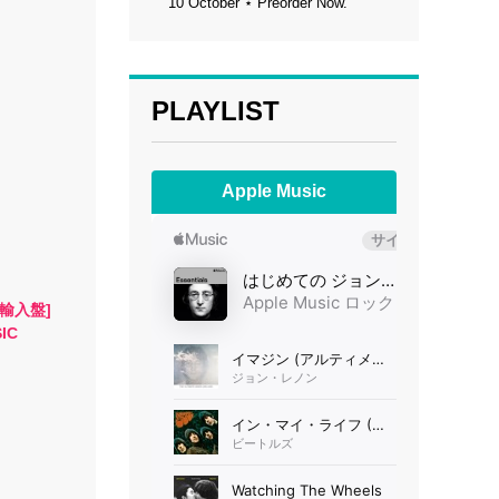
10 October ⋆ Preorder Now.
PLAYLIST
Apple Music
 [輸入盤]
IC