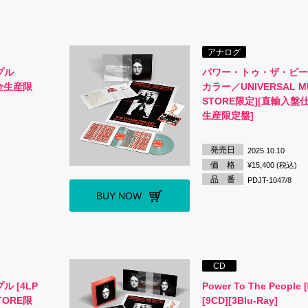
アナログ
プル
パワー・トゥ・ザ・ピープ
完全生産限
カラー／UNIVERSAL M
STORE限定][直輸入盤
生産限定盤]
発売日
2025.10.10
価 格
¥15,400 (税込)
品 番
PDJT-1047/8
BUY NOW
CD
 [4LP
Power To The People
STORE限
[9CD][3Blu-Ray]