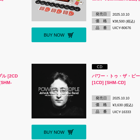
発売日
2025.10.10
価 格
¥38,500 (税込)
品 番
UICY-80676
BUY NOW
CD
 [2CD
パワー・トゥ・ザ・ピ
SHM-
[1CD] [SHM-CD]
発売日
2025.10.10
価 格
¥3,630 (税込)
品 番
UICY-16333
BUY NOW