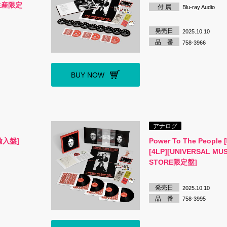
生産限定
付 属
Blu-ray Audio
発売日
2025.10.10
品 番
758-3966
BUY NOW
アナログ
[輸入盤]
Power To The People
[4LP][UNIVERSAL MUS
STORE限定盤]
発売日
2025.10.10
品 番
758-3995