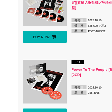
定][直輸入盤仕様／完全
盤]
発売日
2025.10.10
価 格
¥28,600 (税込)
品 番
PDJT-1049/52
BUY NOW
CD
Power To The People 
[2CD]
発売日
2025.10.10
品 番
758-3968