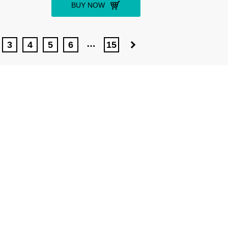
BUY NOW
…
3
4
5
6
15