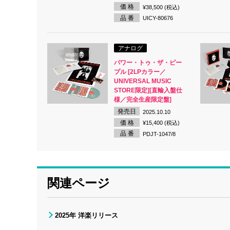
価 格
¥38,500 (税込)
品 番
UICY-80676
アナログ
パワー・トゥ・ザ・ピー
プル [2LPカラー／
UNIVERSAL MUSIC
STORE限定][直輸入盤仕
様／完全生産限定盤]
発売日
2025.10.10
価 格
¥15,400 (税込)
品 番
PDJT-1047/8
関連ページ
2025年 洋楽リリース