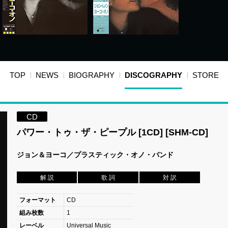
TOP
NEWS
BIOGRAPHY
DISCOGRAPHY
STORE
CD
パワー・トゥ・ザ・ピープル [1CD] [SHM-CD]
ジョン＆ヨーコ／プラスティック・オノ・バンド
解 説
歌 詞
対 訳
フォーマット
CD
組み枚数
1
レーベル
Universal Music