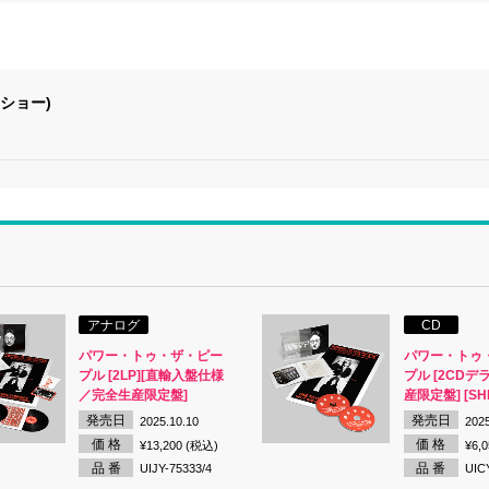
ショー)
アナログ
CD
パワー・トゥ・ザ・ピー
パワー・トゥ
プル [2LP][直輸入盤仕様
プル [2CDデ
／完全生産限定盤]
産限定盤] [SH
発売日
発売日
2025.10.10
2025
価 格
価 格
¥13,200 (税込)
¥6,
品 番
品 番
UIJY-75333/4
UIC