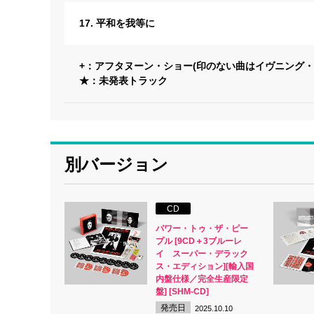
17. 平和を我等に
+：アフタヌーン・ショー(印のない曲はイヴニング・
★：未発表トラック
別バージョン
CD
パワー・トゥ・ザ・ピー
プル [9CD＋3ブルーレ
イ スーパー・デラック
ス・エディション][輸入国
内盤仕様／完全生産限定
盤] [SHM-CD]
発売日
2025.10.10