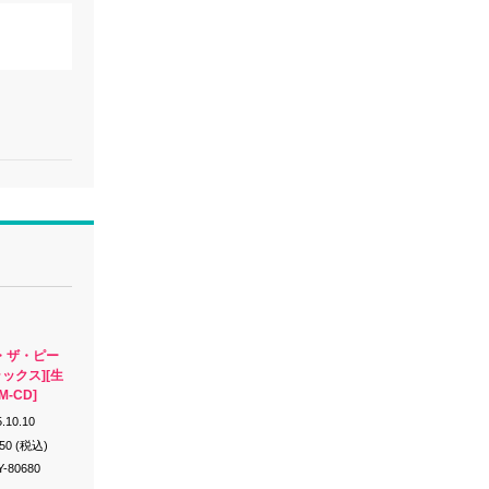
・ザ・ピー
ラックス][生
M-CD]
.10.10
050 (税込)
Y-80680