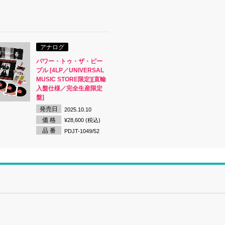
アナログ
パワー・トゥ・ザ・ピー
プル [4LP／UNIVERSAL
MUSIC STORE限定][直輸
入盤仕様／完全生産限定
盤]
発売日
2025.10.10
価 格
¥28,600 (税込)
品 番
PDJT-1049/52