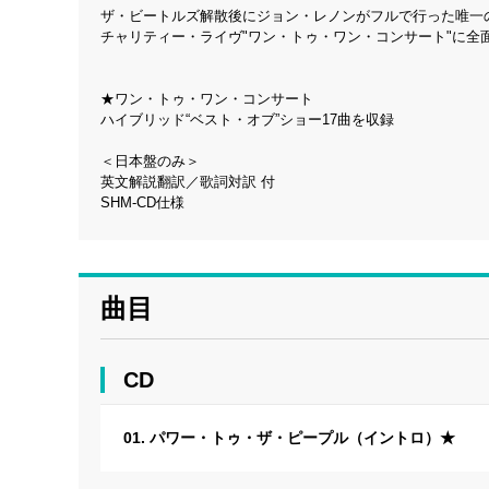
ザ・ビートルズ解散後にジョン・レノンがフルで行った唯一
チャリティー・ライヴ"ワン・トゥ・ワン・コンサート"に全
★ワン・トゥ・ワン・コンサート
ハイブリッド“ベスト・オブ”ショー17曲を収録
＜日本盤のみ＞
英文解説翻訳／歌詞対訳 付
SHM-CD仕様
曲目
CD
01. パワー・トゥ・ザ・ピープル（イントロ）★