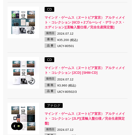
CD
マインド・ゲームス（ヌートピア宣言） アルティメイ
ト・コレクション [6CD + 2ブルーレイ・デラックス・
エディション][直輸入盤仕様／完全生産限定盤]
発売日
2024.07.12
価 格
¥35,200 (税込)
品 番
UICY-80501
CD
マインド・ゲームス（ヌートピア宣言） アルティメイ
ト・コレクション [2CD] [SHM-CD]
発売日
2024.07.12
価 格
¥3,960 (税込)
品 番
UICY-80502/3
アナログ
マインド・ゲームス（ヌートピア宣言） アルティメイ
ト・コレクション [2LP][直輸入盤仕様／完全生産限定
盤]
発売日
2024.07.12