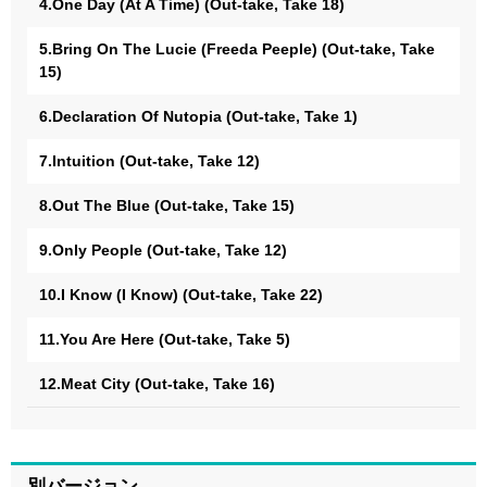
4.One Day (At A Time) (Out-take, Take 18)
5.Bring On The Lucie (Freeda Peeple) (Out-take, Take
15)
6.Declaration Of Nutopia (Out-take, Take 1)
7.Intuition (Out-take, Take 12)
8.Out The Blue (Out-take, Take 15)
9.Only People (Out-take, Take 12)
10.I Know (I Know) (Out-take, Take 22)
11.You Are Here (Out-take, Take 5)
12.Meat City (Out-take, Take 16)
別バージョン