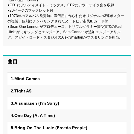
●CD1にアルティメイト・ミックス、CD2にアウトテイク集を収録
●20ページのブックレット付
●1973年のアルバム発売時に宣伝用に作られたオリジナルの3連ポスター
の複製、個別にナンバリングされたヌートピア市民IDカード付
●Sean Ono Lennonがプロデュース、トリプルグラミー賞受賞者のPaul
Hicksがミキシングとエンジニア、Sam Gannonが追加エンジニアリン
グ、アビイ・ロード・スタジオのAlex Whartonがマスタリングを担当。
曲目
1.Mind Games
2.Tight A$
3.Aisumasen (I’m Sorry)
4.One Day (At A Time)
5.Bring On The Lucie (Freeda Peeple)