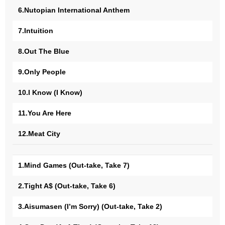
6.Nutopian International Anthem
7.Intuition
8.Out The Blue
9.Only People
10.I Know (I Know)
11.You Are Here
12.Meat City
1.Mind Games (Out-take, Take 7)
2.Tight A$ (Out-take, Take 6)
3.Aisumasen (I’m Sorry) (Out-take, Take 2)