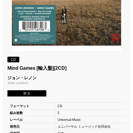
CD
Mind Games [輸入盤][2CD]
ジョン・レノン
John Lennon
限 定
フォーマット
CD
組み枚数
2
レーベル
Universal Music
発売元
ユニバーサル ミュージック合同会社