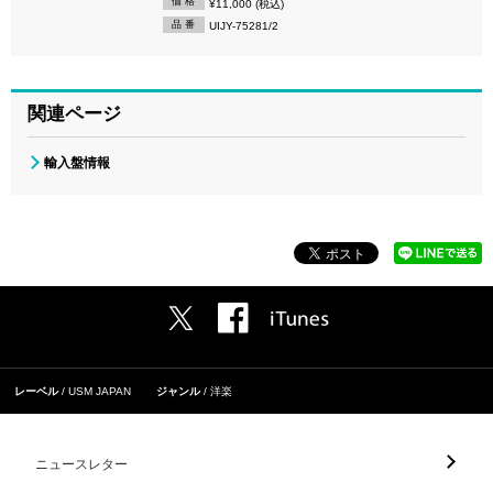
価 格
¥11,000 (税込)
品 番
UIJY-75281/2
関連ページ
輸入盤情報
レーベル
USM JAPAN
ジャンル
洋楽
ニュースレター