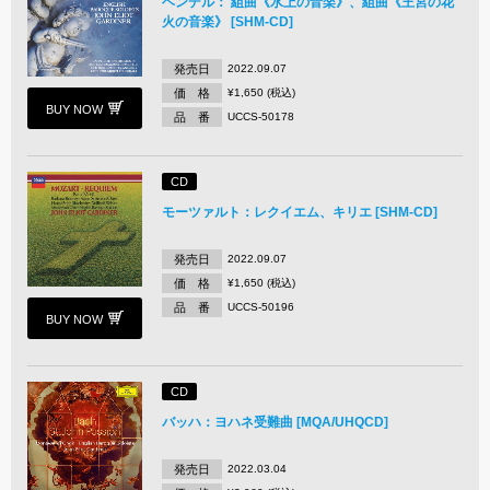
ヘンデル： 組曲《水上の音楽》、組曲《王宮の花
火の音楽》 [SHM-CD]
発売日
2022.09.07
価 格
¥1,650 (税込)
BUY NOW
品 番
UCCS-50178
CD
モーツァルト：レクイエム、キリエ [SHM-CD]
発売日
2022.09.07
価 格
¥1,650 (税込)
品 番
UCCS-50196
BUY NOW
CD
バッハ：ヨハネ受難曲 [MQA/UHQCD]
発売日
2022.03.04