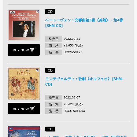
CD
ベートーヴェン：交響曲第3番《英雄》・第4番
[SHM-CD]
発売日
2022.09.21
価 格
¥1,650 (税込)
BUY NOW
品 番
UCCS-50197
CD
モンテヴェルディ：歌劇《オルフェオ》 [SHM-
CD]
発売日
2022.09.07
価 格
¥2,420 (税込)
BUY NOW
品 番
UCCS-50173/4
CD