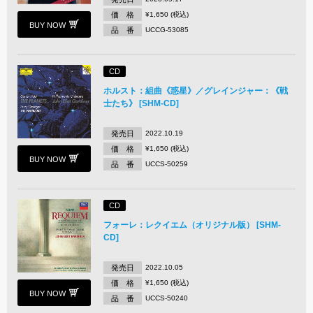
価 格
¥1,650 (税込)
BUY NOW
品 番
UCCG-53085
CD
ホルスト：組曲《惑星》／グレインジャー：《戦
士たち》 [SHM-CD]
発売日
2022.10.19
価 格
¥1,650 (税込)
BUY NOW
品 番
UCCS-50259
CD
フォーレ：レクイエム（オリジナル版） [SHM-
CD]
発売日
2022.10.05
価 格
¥1,650 (税込)
BUY NOW
品 番
UCCS-50240