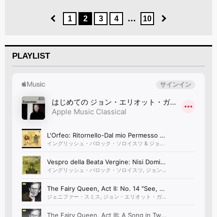
…
1
2
3
4
10
PLAYLIST