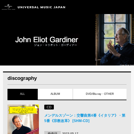
discography
ALL
ALBUM
DVD/Blu-ray・OTHER
CD
メンデルスゾーン：交響曲第4番《イタリア》・第
5番《宗教改革》 [SHM-CD]
発売日
2023.05.17