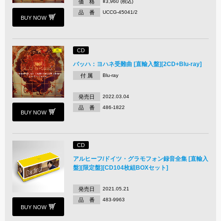
価 格
¥3,960 (税込)
品 番
UCCG-45041/2
BUY NOW
CD
バッハ：ヨハネ受難曲 [直輸入盤][2CD+Blu-ray]
付 属
Blu-ray
発売日
2022.03.04
品 番
486-1822
BUY NOW
CD
アルヒーフ/ドイツ・グラモフォン録音全集 [直輸入
盤][限定盤][CD104枚組BOXセット]
発売日
2021.05.21
品 番
483-9963
BUY NOW