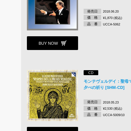
発売日
2018.06.20
価 格
¥1,870 (税込)
品 番
UCCA-5062
BUY NOW
CD
モンテヴェルデイ：聖母
夕べの祈り [SHM-CD]
発売日
2018.05.23
価 格
¥2,530 (税込)
品 番
UCCA-5009/10