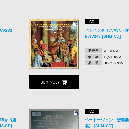
CD
V232
バッハ：クリスマス・
BWV248 [SHM-CD]
発売日
2018.06.20
価 格
¥2,530 (税込)
品 番
UCCA-5036/7
BUY NOW
CD
第5番《運
ベートーヴェン：交響曲
-CD]
唱》 [SHM-CD]