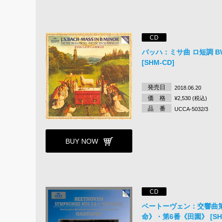
CD
バッハ：ミサ曲 ロ短調 BW
[SHM-CD]
発売日
2018.06.20
価 格
¥2,530 (税込)
品 番
UCCA-5032/3
BUY NOW
CD
ベートーヴェン：交響曲
命》・第6番《田園》 [SHM