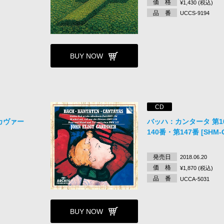
価 格
¥1,430 (税込)
品 番
UCCS-9194
BUY NOW
CD
カヴァー
バッハ：カンタータ 第1
140番・第147番 [SHM-
発売日
2018.06.20
価 格
¥1,870 (税込)
品 番
UCCA-5031
BUY NOW