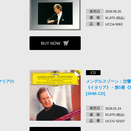
発売日
2018.06.20
価 格
¥1,870 (税込)
品 番
UCCA-5063
BUY NOW
CD
マリアの
メンデルスゾーン：交響
《イタリア》・第5番《
[SHM-CD]
発売日
2018.01.24
価 格
¥1,870 (税込)
品 番
UCCG-52107