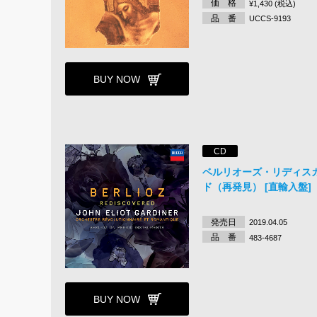
価 格
¥1,430 (税込)
品 番
UCCS-9193
BUY NOW
CD
ベルリオーズ・リディス
ド（再発見） [直輸入盤]
発売日
2019.04.05
品 番
483-4687
BUY NOW