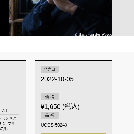
発売日
2022-10-05
価 格
¥1,650 (税込)
、7月
品 番
レミンスタ
1月)、フラ
UCCS-50240
年7月)