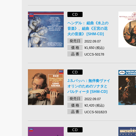
CD
ヘンデル： 組曲《水上の
音楽》、組曲《王宮の花
火の音楽》 [SHM-CD]
発売日
2022.09.07
価 格
¥1,650 (税込)
品 番
UCCS-50178
CD
J.S.バッハ：無伴奏ヴァイ
オリンのためのソナタと
パルティータ [SHM-CD]
発売日
2022.09.07
価 格
¥2,420 (税込)
品 番
UCCS-50182/3
CD