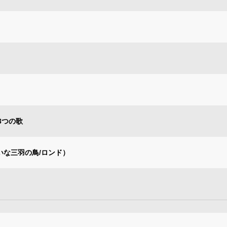
3つの歌
いな三羽の鳥/ロンド）