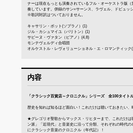
ナーは現在もっとも演奏されているフル・オーケストラ版（
奏しています。併録のサン=サーンス、ラヴェル、ドビュッ
※歌詞対訳はついておりません。
キャサリン・ボット(ソプラノ）(1)
ジル・カシュマイユ（バリトン）(1)
サビーヌ・ヴァタン（ピアノ）(4,8)
モンテヴェルディ合唱団
オルケストル・レヴォリューショネル・エ・ロマンティック(1
内容
「クラシック百貨店～クロニクル」シリーズ 全100タイト
歴史を知れば知るほど面白い！これだけは聴いておきたい、
★グレゴリオ聖歌からマックス・リヒターまで、これだけは
ン派」「近現代」と音楽史に沿って分類、それぞれの時代の
にクラシック音楽のクロニクル（年代記）！