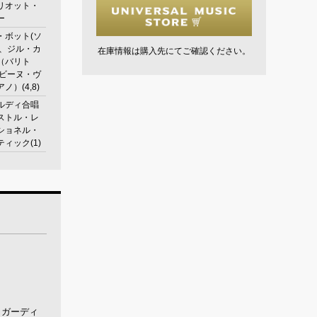
リオット・
ー
・ボット(ソ
)、ジル・カ
在庫情報は購入先にてご確認ください。
（バリト
サビーヌ・ヴ
ノ）(4,8)
ルディ合唱
ストル・レ
ショネル・
ィック(1)
。ガーディ