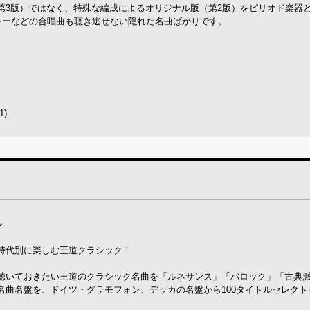
第3版）ではなく、特殊な編成によるオリジナル版（第2版）をピリオド楽器
シーなどの合唱曲も聴き逃せない隠れた名曲ばかりです。
)
ル
時代別に楽しむ王道クラシック！
聴いておきたい王道のクラシック名曲を「ルネサンス」「バロック」「古典
名曲名盤を、ドイツ・グラモフォン、デッカの名盤から100タイトルセレクト