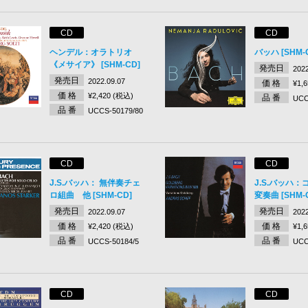
CD
CD
ヘンデル：オラトリオ
バッハ [SHM-
《メサイア》 [SHM-CD]
発売日
2022
発売日
2022.09.07
価 格
¥1,
価 格
¥2,420 (税込)
品 番
UCC
品 番
UCCS-50179/80
CD
CD
J.S.バッハ： 無伴奏チェ
J.S.バッハ
ロ組曲 他 [SHM-CD]
変奏曲 [SHM-
発売日
発売日
2022.09.07
2022
価 格
価 格
¥2,420 (税込)
¥1,
品 番
品 番
UCCS-50184/5
UCC
CD
CD