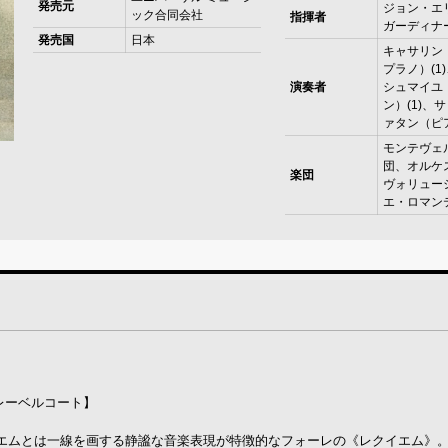
発売元
ジョン・エ
ック合同会社
指揮者
ガーディナ
発売国
日本
キャサリン
プラノ）(1
演奏者
シュマイユ
ン）(1)、
ァタン（ピア
モンテヴェ
団、オルケ
楽団
ヴォリュー
エ・ロマンテ
・レーベルコート】
エムとは一線を画する静謐な音楽表現が特徴的なフォーレの《レクイエム》