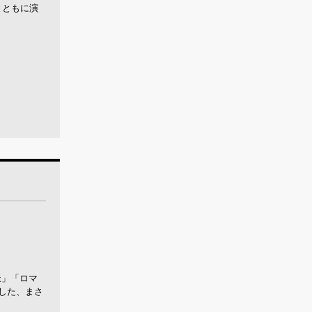
とともに演
派」「ロマ
した、まさ