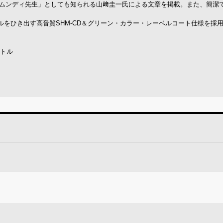
er「ムンディ先生」としても知られる山﨑圭一氏による文章を掲載。また、簡潔
をひき出す高音質SHM-CD＆グリーン・カラー・レーベルコート仕様を採
イトル