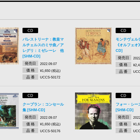
CD
CD
パレストリーナ：教皇マ
モンテヴェル
ルチェルスのミサ曲／ア
《オルフェオ》 
レグリ：ミゼレーレ 他
CD]
[SHM-CD]
発売日
2022
発売日
2022.09.07
価 格
¥2,
価 格
¥1,650 (税込)
品 番
UCC
品 番
UCCS-50172
CD
CD
クープラン：コンセール
フォー・シー
集 [SHM-CD]
[SHM-CD]
発売日
発売日
2022.09.07
2022
価 格
価 格
¥1,650 (税込)
¥1,
品 番
品 番
UCCS-50176
UCC