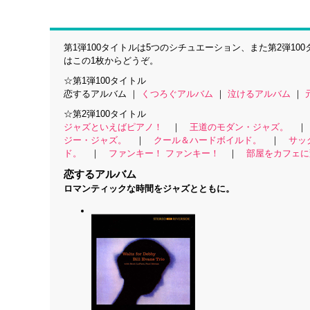
第1弾100タイトルは5つのシチュエーション、また第2弾1
はこの1枚からどうぞ。
☆第1弾100タイトル
恋するアルバム ｜
くつろぐアルバム
｜
泣けるアルバム
｜
☆第2弾100タイトル
ジャズといえばピアノ！
｜
王道のモダン・ジャズ。
ジー・ジャズ。
｜
クール＆ハードボイルド。
｜
サッ
ド。
｜
ファンキー！ ファンキー！
｜
部屋をカフェに
恋するアルバム
ロマンティックな時間をジャズとともに。