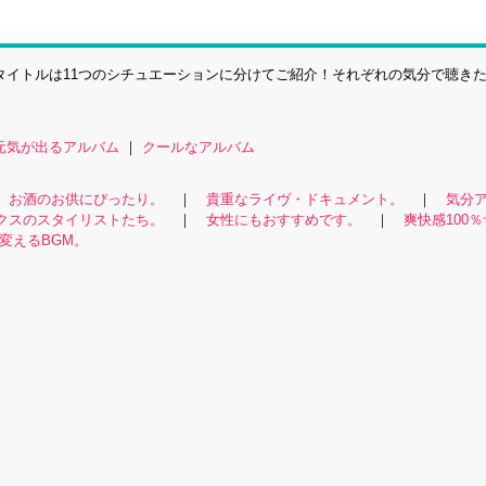
00タイトルは11つのシチュエーションに分けてご紹介！それぞれの気分で聴き
元気が出るアルバム
｜
クールなアルバム
｜
お酒のお供にぴったり。
｜
貴重なライヴ・ドキュメント。
｜
気分
クスのスタイリストたち。
｜
女性にもおすすめです。
｜
爽快感100
変えるBGM。