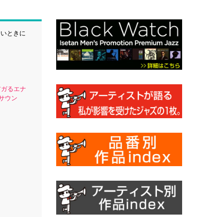
たいときに
アガるエナ
％サウン