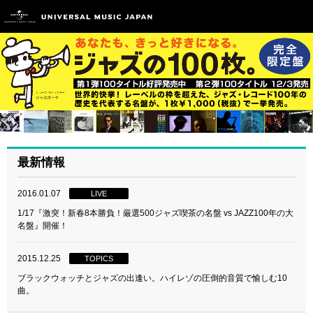
最新情報
2016.01.07
LIVE
1/17『激突！新春8本勝負！厳選500ジャズ喫茶の名盤 vs JAZZ100年の大
名盤』開催！
2015.12.25
TOPICS
ブラックウォッチとジャズの出逢い。ハイレゾの圧倒的音質で愉しむ10
曲。