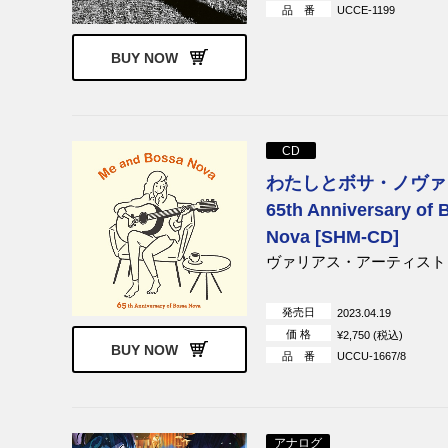
品 番
UCCE-1199
BUY NOW
CD
わたしとボサ・ノヴァ
65th Anniversary of 
Nova [SHM-CD]
ヴァリアス・アーティスト
発売日
2023.04.19
価 格
¥2,750 (税込)
BUY NOW
品 番
UCCU-1667/8
アナログ