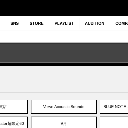
SNS
STORE
PLAYLIST
AUDITION
COMP
貨店
Verve Acoustic Sounds
BLUE NOT
master超限定60
9月