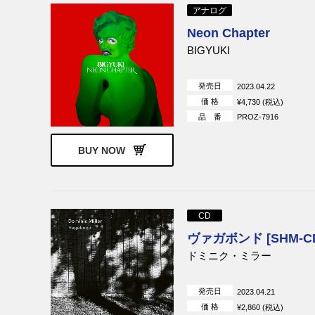
アナログ
Neon Chapter
BIGYUKI
発売日
2023.04.22
価 格
¥4,730 (税込)
品 番
PROZ-7916
BUY NOW
CD
ヴァガボンド [SHM-C
ドミニク・ミラー
発売日
2023.04.21
価 格
¥2,860 (税込)