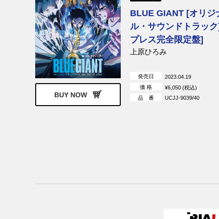
BLUE GIANT [オリジ
ル・サウンドトラック]
プレス完全限定盤]
上原ひろみ
発売日
2023.04.19
価 格
¥6,050 (税込)
BUY NOW
品 番
UCJJ-9039/40