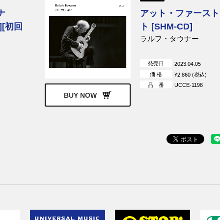
ナ
アット・ファースト
[初回
ト [SHM-CD]
ラルフ・タウナー
発売日
2023.04.05
価 格
¥2,860 (税込)
品 番
UCCE-1198
BUY NOW