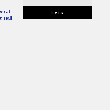
ve at
MORE
d Hall