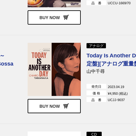
品 番
UCCU-1669/70
BUY NOW
アナログ
～
Today Is Another 
Bossa
定盤][アナログ重量
山中千尋
発売日
2023.04.19
価 格
¥4,950 (税込)
品 番
UCJJ-9037
BUY NOW
CD