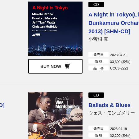
CD
A Night in Tokyo(Li
Bunkamura Orchar
2013) [SHM-CD]
小曽根 真
発売日
2023.04.21
価 格
¥3,300 (税込)
BUY NOW
品 番
UCCJ-2222
CD
D]
Ballads & Blues
ウェス・モンゴメリー
発売日
2023.04.19
価 格
¥2,200 (税込)