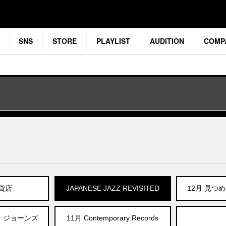
SNS
STORE
PLAYLIST
AUDITION
COMP
貨店
JAPANESE JAZZ REVISITED
12月 見つ
ン・ジョーンズ
11月 Contemporary Records