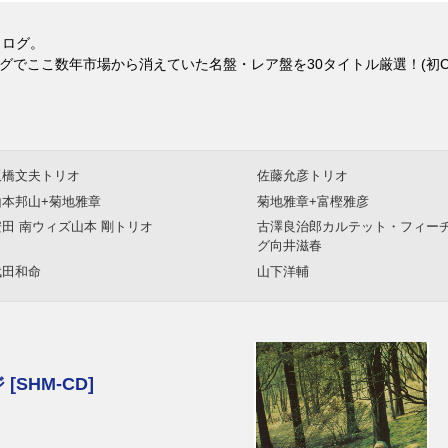
タログ。
グでここ数年市場から消えていた名盤・レア盤を30タイトル厳選！(初C
板橋文夫トリオ
佐藤允彦トリオ
山本邦山+菊地雅章
菊地雅章+富樫雅彦
安田 南ウィズ山本 剛トリオ
古澤良治郎カルテット・フィー
グ向井滋春
武田和命
山下洋輔
SHM-CD]