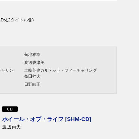
D化2タイトル含)
菊地雅章
渡辺香津美
チャリン
土岐英史カルテット・フィーチャリング
益田幹夫
日野皓正
CD
ホイール・オブ・ライフ [SHM-CD]
渡辺貞夫