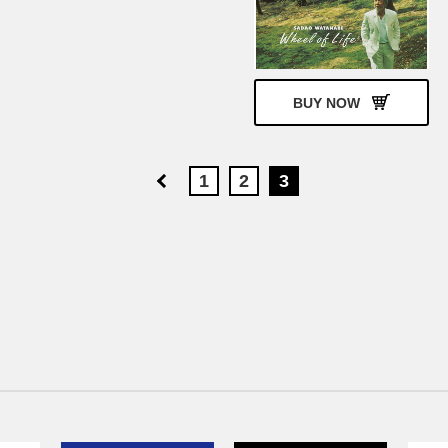
BUY NOW
1
2
3