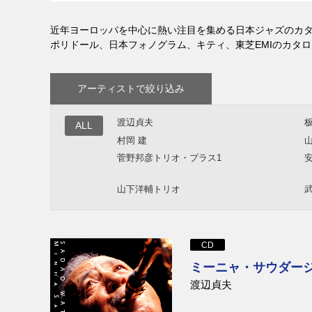
近年ヨーロッパを中心に熱い注目を集める日本ジャズのカ
ポリドール、日本フォノグラム、キティ、東芝EMIのカタロ
アーティストで絞り込み
渡辺貞夫
ALL
村岡 建
菅野邦彦トリオ・プラス1
山下洋輔トリオ
CD
ミーニャ・サウダージ [
渡辺貞夫