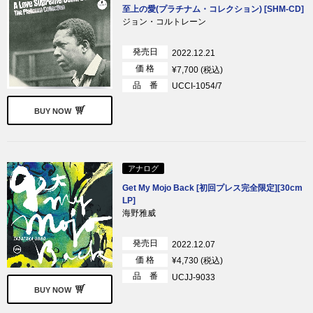
至上の愛(プラチナム・コレクション) [SHM-CD]
ジョン・コルトレーン
発売日
2022.12.21
価 格
¥7,700 (税込)
品 番
UCCI-1054/7
BUY NOW
アナログ
Get My Mojo Back [初回プレス完全限定][30cm
LP]
海野雅威
発売日
2022.12.07
価 格
¥4,730 (税込)
品 番
UCJJ-9033
BUY NOW