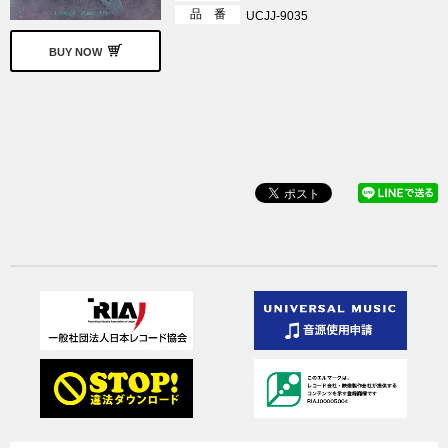
品 番
UCJJ-9035
BUY NOW