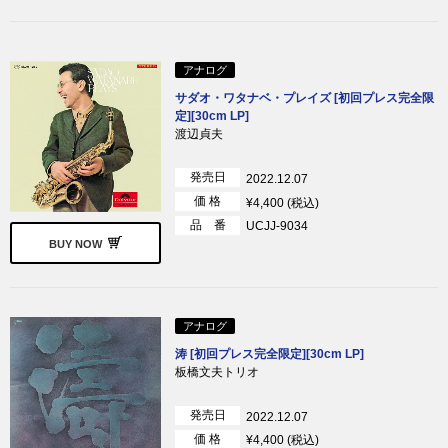
アナログ
サダオ・ワタナベ・プレイズ [初回プレス完全限
定][30cm LP]
渡辺貞夫
発売日
2022.12.07
価 格
¥4,400 (税込)
品 番
UCJJ-9034
BUY NOW
アナログ
涛 [初回プレス完全限定][30cm LP]
板橋文夫トリオ
発売日
2022.12.07
価 格
¥4,400 (税込)