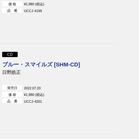
価 格
¥1,980 (税込)
品 番
UCCJ-4199
CD
ブルー・スマイルズ [SHM-CD]
日野皓正
発売日
2022.07.20
価 格
¥1,980 (税込)
品 番
UCCJ-4201