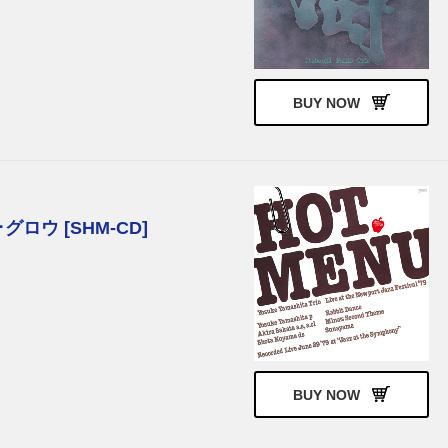
BUY NOW
ロウ [SHM-CD]
BUY NOW