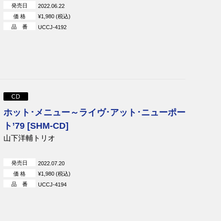
発売日
2022.06.22
価 格
¥1,980 (税込)
品 番
UCCJ-4192
CD
ホット･メニュー～ライヴ･アット･ニューポー
ト’79 [SHM-CD]
山下洋輔トリオ
発売日
2022.07.20
価 格
¥1,980 (税込)
品 番
UCCJ-4194