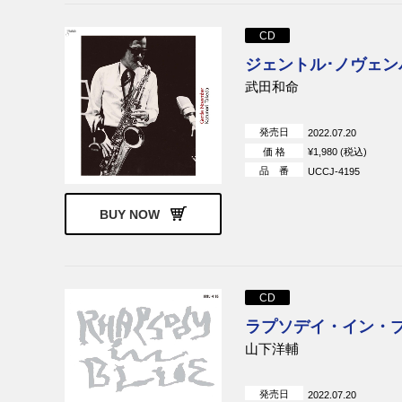
CD
ジェントル･ノヴェンバー
武田和命
発売日
2022.07.20
価 格
¥1,980 (税込)
品 番
UCCJ-4195
BUY NOW
CD
ラプソデイ・イン・ブルー
山下洋輔
発売日
2022.07.20