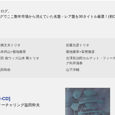
タログ。
グでここ数年市場から消えていた名盤・レア盤を30タイトル厳選！(初C
板橋文夫トリオ
佐藤允彦トリオ
山本邦山+菊地雅章
菊地雅章+富樫雅彦
安田 南ウィズ山本 剛トリオ
古澤良治郎カルテット・フィー
グ向井滋春
武田和命
山下洋輔
CD]
ィーチャリング益田幹夫