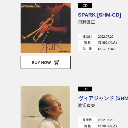
CD
SPARK [SHM-CD]
日野皓正
発売日
2022.07.20
価 格
¥1,980 (税込)
品 番
UCCJ-4202
BUY NOW
CD
ヴィアジャンド [SHM-
渡辺貞夫
発売日
2022.07.20
価 格
¥1,980 (税込)