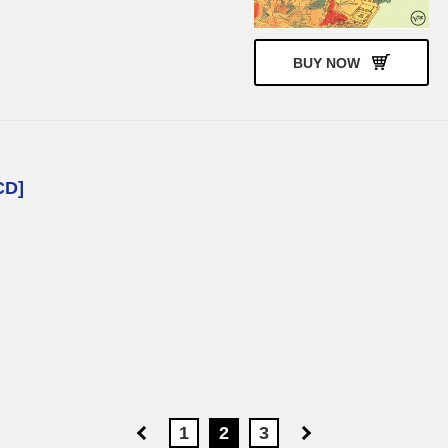
BUY NOW
CD]
1
2
3