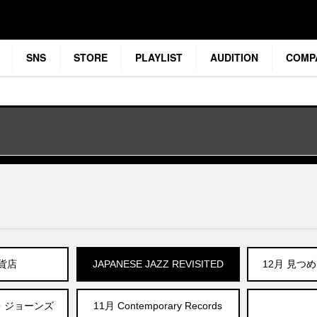
SNS
STORE
PLAYLIST
AUDITION
COMP
貨店
JAPANESE JAZZ REVISITED
12月 見つ
ン・ジョーンズ
11月 Contemporary Records