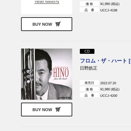
価 格
¥1,980 (税込)
品 番
UCCJ-4198
BUY NOW
CD
フロム・ザ・ハート [S
日野皓正
発売日
2022.07.20
価 格
¥1,980 (税込)
品 番
UCCJ-4200
BUY NOW