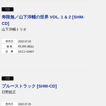
CD
寿限無／山下洋輔の世界 VOL. 1 & 2 [SHM-
CD]
山下洋輔トリオ
発売日
2022.07.20
価 格
¥3,300 (税込)
品 番
UCCJ-4196/7
CD
ブルーストラック [SHM-CD]
日野皓正
発売日
2022.07.20