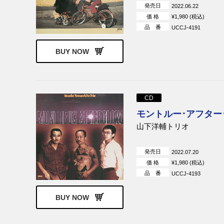
発売日
2022.06.22
価 格
¥1,980 (税込)
品 番
UCCJ-4191
BUY NOW
CD
モントルー･アフター･グ
山下洋輔トリオ
発売日
2022.07.20
価 格
¥1,980 (税込)
品 番
UCCJ-4193
BUY NOW