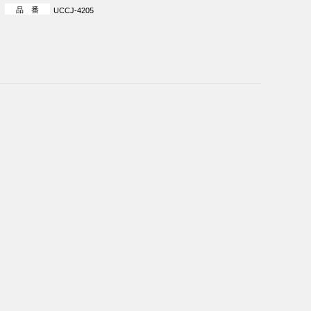
品 番
UCCJ-4205