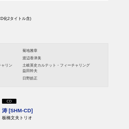
D化2タイトル含)
菊地雅章
渡辺香津美
チャリン
土岐英史カルテット・フィーチャリング
益田幹夫
日野皓正
CD
涛 [SHM-CD]
板橋文夫トリオ