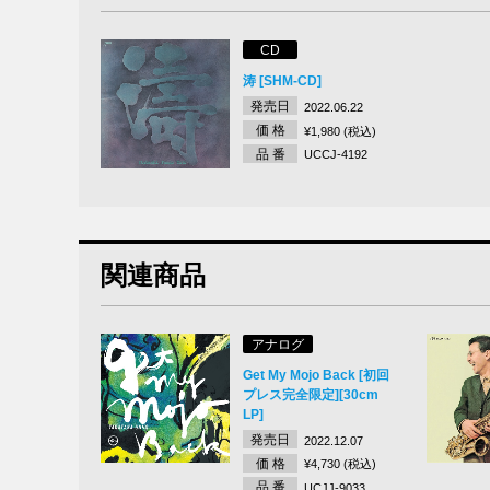
CD
涛 [SHM-CD]
発売日
2022.06.22
価 格
¥1,980 (税込)
品 番
UCCJ-4192
関連商品
アナログ
Get My Mojo Back [初回
プレス完全限定][30cm
LP]
発売日
2022.12.07
価 格
¥4,730 (税込)
品 番
UCJJ-9033