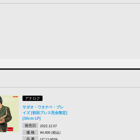
アナログ
サダオ・ワタナベ・プレ
イズ [初回プレス完全限定]
[30cm LP]
発売日
2022.12.07
価 格
¥4,400 (税込)
品 番
UCJJ-9034