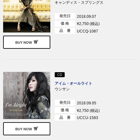
キャンディス・スプリングス
発売日
2018.09.07
価 格
¥2,750 (税込)
品 番
UCCQ-1087
BUY NOW
CD
アイム・オールライト
ウンサン
発売日
2018.09.05
価 格
¥2,750 (税込)
品 番
UCCU-1583
BUY NOW