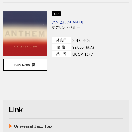
CD
アンセム [SHM-CD]
マデリン・ペルー
発売日
2018.09.05
価 格
¥2,860 (税込)
品 番
UCCM-1247
BUY NOW
Link
▶
Universal Jazz Top