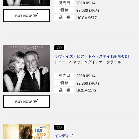
発売日
2018.09.14
価 格
¥3,630 (税込)
BUY NOW
品 番
UCCV-9677
CD
ラヴ・イズ・ヒア・トゥ・ステイ [SHM-CD]
トニー・ベネット＆ダイアナ・クラール
発売日
2018.09.14
価 格
¥2,860 (税込)
品 番
UCCV-1173
BUY NOW
CD
インディゴ