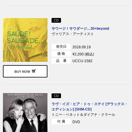
CD
サウージ！サウダージ…30+beyond
ヴァリアス・アーティスト
発売日
2018.09.19
価 格
¥2,200 (税込)
品 番
UCCU-1582
BUY NOW
CD
ラヴ・イズ・ヒア・トゥ・ステイ [デラックス・
エディション] [SHM-CD]
トニー・ベネット＆ダイアナ・クラール
付 属
DVD