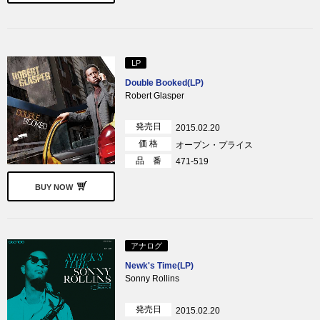
LP
Double Booked(LP)
Robert Glasper
発売日
2015.02.20
価 格
オープン・プライス
品 番
471-519
BUY NOW
アナログ
Newk's Time(LP)
Sonny Rollins
発売日
2015.02.20