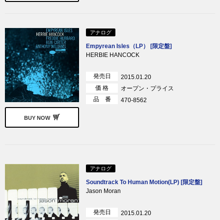
アナログ
Empyrean Isles（LP） [限定盤]
HERBIE HANCOCK
発売日
2015.01.20
価 格
オープン・プライス
品 番
470-8562
BUY NOW
アナログ
Soundtrack To Human Motion(LP) [限定盤]
Jason Moran
発売日
2015.01.20