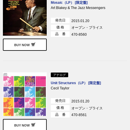
Mosaic（LP） [限定盤]
Art Blakey & The Jazz Messengers
発売日
2015.01.20
価 格
オープン・プライス
品 番
470-8560
BUY NOW
アナログ
Unit Structures（LP） [限定盤]
Cecil Taylor
発売日
2015.01.20
価 格
オープン・プライス
品 番
470-8561
BUY NOW