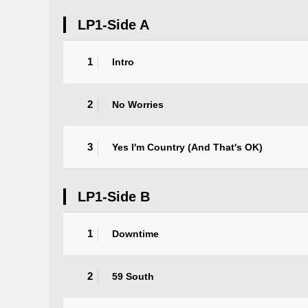
LP1-Side A
1
Intro
2
No Worries
3
Yes I'm Country (And That's OK)
LP1-Side B
1
Downtime
2
59 South