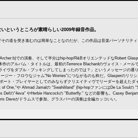
いというところが素晴らしい2009年録音作品。
ィを選んでその道を突き進むのは簡単なことなのだが、この作品は音楽パーソナリテ
Archer:b)での演奏、そして半分はhip-hop/R&BオリエンテッドなRobert Glasp
本作のアルバム・タイトルは、最初のTerrence Blachardのヴォイス・メー
ライヴをダブル・ブッキングしてしまったのでは？」というメッセージの通
・フロウなジャム"No Worries"につながるのも粋だ。Glasperのリリ
eはサポート・プレイヤーとしてのみならずクリエイティヴでリーダーを超えたダ
k of One,"や Ahmad Jamalの "Swahililand" (hip-hopファンにはDe La Soulの "S
"4eva" やHerbie Hancockの "Butterfly." などの影響も。Casey Benj
様Chris Daveがドラムスで参加。グラスパーの演奏は全編カッコいい。