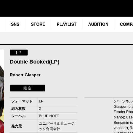
SNS
STORE
PLAYLIST
AUDITION
COMP
LP
Double Booked(LP)
Robert Glasper
限 定
フォーマット
LP
(パーソネル) 
Glasper (pi
組み枚数
2
Fender Rh
レーベル
BLUE NOTE
piano); Cas
Benjamin (
ユニバーサルミュージ
発売元
vocoder); R
ック合同会社