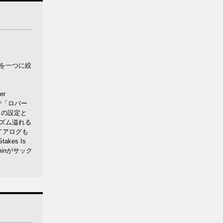
ィを一つに絞
er
ルで「ロバー
りの設定と
シズム溢れる
イアログも
takes Is
aminがサック