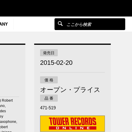
ANY
発売日
2015-02-20
価 格
オープン・プライス
品 番
Robert
ano,
471-519
odes
ey
saxophone,
obert