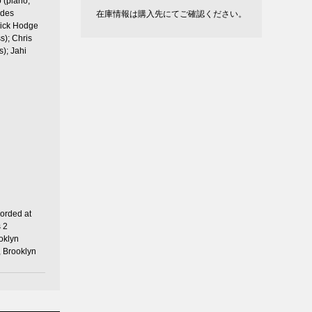
 (piano,
odes
在庫情報は購入先にてご確認ください。
rick Hodge
ss); Chris
); Jahi
ables).
ed at
 2
oklyn
 Brooklyn