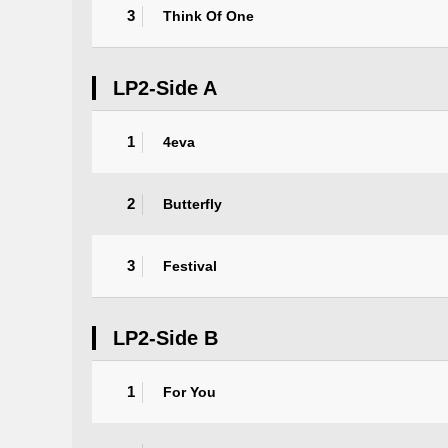
3
Think Of One
LP2-Side A
1
4eva
2
Butterfly
3
Festival
LP2-Side B
1
For You