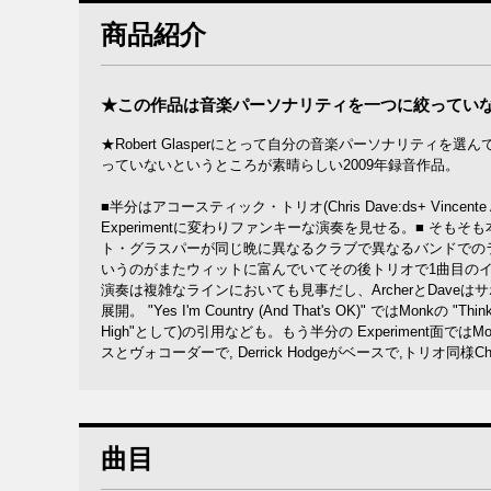
商品紹介
★この作品は音楽パーソナリティを一つに絞っていな
★Robert Glasperにとって自分の音楽パーソナリテ
っていないというところが素晴らしい2009年録音作品。
■半分はアコースティック・トリオ(Chris Dave:ds+ Vincente 
Experimentに変わりファンキーな演奏を見せる。■ そもそも
ト・グラスパーが同じ晩に異なるクラブで異なるバンドでの
いうのがまたウィットに富んでいてその後トリオで1曲目のイージー
演奏は複雑なラインにおいても見事だし、ArcherとDav
展開。 "Yes I'm Country (And That's OK)" ではMonkの "Thin
High"として)の引用なども。もう半分の Experiment面ではMos Defの
スとヴォコーダーで, Derrick Hodgeがベースで,トリオ同
曲目