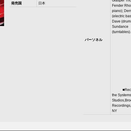
Glasper Trio
発売国
日本
Fender Rh
piano); Der
(electric ba
Dave (drums
Sundance
(turnt
パーソネル
■Record
the Systems
Studios,Bro
Recordings,
NY