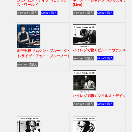
ジェイムス・テイラー/ビフォア・ディ
キース・・ジャレット/クリエイショ
ス・ワールド
(Live)
e-onkyoで購入
Moraで購入
e-onkyoで購入
Moraで購入
ハイレゾで聴くビル・エヴァンス2
山中千尋 サムシン・ブルー・クインテッ
ト/
ライヴ・アット・ブルーノート東京
e-onkyoで購入
Moraで購入
e-onkyoで購入
ハイレゾで聴くマイルス・デイヴィス
e-onkyoで購入
Moraで購入