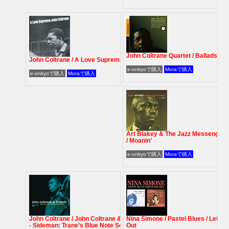
John Coltrane Quartet / Ballads
John Coltrane / A Love Supreme
e-onkyoで購入
Moraで購入
e-onkyoで購入
Moraで購入
Art Blakey & The Jazz Messengers
/ Moanin’
e-onkyoで購入
Moraで購入
John Coltrane /
John Coltrane & Friends
Nina Simone / Pastel Blues / Let It A
- Sideman: Trane’s Blue Note Sessions
Out