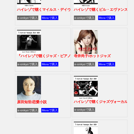
ハイレゾで聴くマイルス・デイヴィス
ハイレゾで聴くビル・エヴァンス
e-onkyoで購入
Moraで購入
e-onkyoで購入
Moraで購入
『ハイレゾで聴くジャズ・ピアノ2』
寺井尚子/ホットジャズ
e-onkyoで購入
Moraで購入
e-onkyoで購入
Moraで購入
ハイレゾで聴くジャズヴォーカル
原田知世/恋愛小説
e-onkyoで購入
e-onkyoで購入
Moraで購入