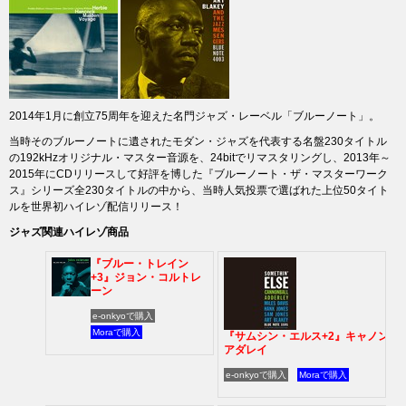
2014年1月に創立75周年を迎えた名門ジャズ・レーベル「ブルーノート」。
当時そのブルーノートに遺されたモダン・ジャズを代表する名盤230タイトル
の192kHzオリジナル・マスター音源を、24bitでリマスタリングし、2013年～
2015年にCDリリースして好評を博した『ブルーノート・ザ・マスターワーク
ス』シリーズ全230タイトルの中から、当時人気投票で選ばれた上位50タイト
ルを世界初ハイレゾ配信リリース！
ジャズ関連ハイレゾ商品
『ブルー・トレイン
+3』ジョン・コルトレ
ーン
e-onkyoで購入
Moraで購入
『サムシン・エルス+2』キャノンボ
アダレイ
e-onkyoで購入
Moraで購入