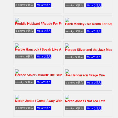
e-onkyoで購入
Moraで購入
e-onkyoで購入
Moraで購入
Freddie Hubbard / Ready For Freddie
Hank Mobley / No Room For Squar
e-onkyoで購入
Moraで購入
e-onkyoで購入
Moraで購入
Herbie Hancock / Speak Like A Child
Horace Silver and the Jazz Messe
e-onkyoで購入
Moraで購入
e-onkyoで購入
Moraで購入
Horace Silver / Blowin’ The Blues Away
Joe Henderson / Page One
e-onkyoで購入
Moraで購入
e-onkyoで購入
Moraで購入
Norah Jones / Come Away With Me
Norah Jones / Not Too Late
e-onkyoで購入
Moraで購入
e-onkyoで購入
Moraで購入