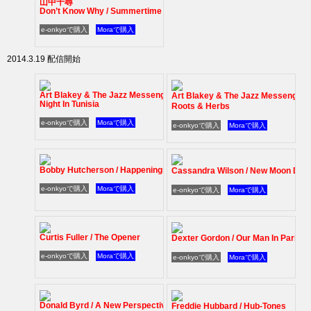
山中千尋
Don’t Know Why / Summertime
e-onkyoで購入
Moraで購入
2014.3.19 配信開始
Art Blakey & The Jazz Messengers / A
Art Blakey & The Jazz Messengers 
Night In Tunisia
Roots & Herbs
e-onkyoで購入
Moraで購入
e-onkyoで購入
Moraで購入
Bobby Hutcherson / Happenings
Cassandra Wilson / New Moon Dau
e-onkyoで購入
Moraで購入
e-onkyoで購入
Moraで購入
Curtis Fuller / The Opener
Dexter Gordon / Our Man In Paris
e-onkyoで購入
Moraで購入
e-onkyoで購入
Moraで購入
Donald Byrd / A New Perspective
Freddie Hubbard / Hub-Tones