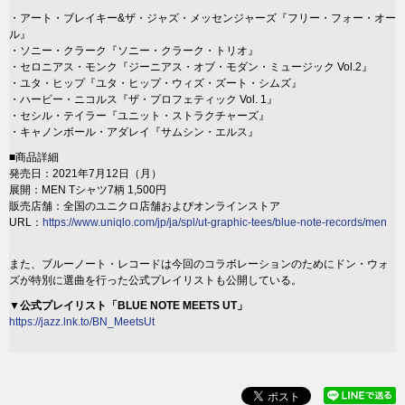
・アート・ブレイキー&ザ・ジャズ・メッセンジャーズ『フリー・フォー・オー
ル』
・ソニー・クラーク『ソニー・クラーク・トリオ』
・セロニアス・モンク『ジーニアス・オブ・モダン・ミュージック Vol.2』
・ユタ・ヒップ『ユタ・ヒップ・ウィズ・ズート・シムズ』
・ハービー・ニコルス『ザ・プロフェティック Vol. 1』
・セシル・テイラー『ユニット・ストラクチャーズ』
・キャノンボール・アダレイ『サムシン・エルス』
■商品詳細
発売日：2021年7月12日（月）
展開：MEN Tシャツ7柄 1,500円
販売店舗：全国のユニクロ店舗およびオンラインストア
URL：
https://www.uniqlo.com/jp/ja/spl/ut-graphic-tees/blue-note-records/men
また、ブルーノート・レコードは今回のコラボレーションのためにドン・ウォ
ズが特別に選曲を行った公式プレイリストも公開している。
▼公式プレイリスト「BLUE NOTE MEETS UT」
https://jazz.lnk.to/BN_MeetsUt