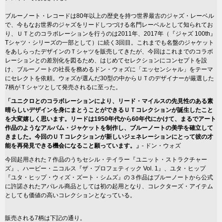
ブルーノート・レコードは80年以上の歴史を持つ世界最古のジャズ・レーベル
で、今もなお世界のジャズをリードしつづける名門レーベルとして知られてお
り、ＵＴとのコラボレーションを行うのは2011年、2017年（『ジャズ 100th』
Tシャツ・シリーズの一部として）に続く3回目。これまでも名盤のジャケット
をあしらったデザインのＴシャツを販売してきたが、今回はこれまでのコラボ
レーションとの差別化を図るため、はじめてセレクションにコンセプトを設
け、ブルーノートの社長を務めるドン・ウォズに「エッセンシャル」をテーマ
にセレクトを依頼。ウォズが選んだ30型の中からＵＴのデザイナーが厳選した
7柄がＴシャツとして発売されるに至った。
「ユニクロとのコラボレーションにより、リード・マイルスの先見性のある素
晴らしいデザインを身にまとうことができるＵＴコレクションが誕生したこと
を大変嬉しく思います。リードは1950年代から60年代にかけて、まるでアート
作品のようなアルバム・ジャケットを制作し、ブルーノートの美学を確立して
きました。今回のＵＴコレクションが新しいジェネレーションにとって彼の才
能を再発見できる機会になること願っています。」
- ドン・ウォズ
今回起用された７作品のうちセシル・テイラー『ユニット・ストラクチャー
ズ』、ハービー・ニコルス『ザ・プロフェティック Vol. 1』、ユタ・ヒップ
『ユタ・ヒップ・ウィズ・ズート・シムズ』の３作品はブルーノートから公式
に許諾されたアパレル商品としては初の起用となり、コレクターズ・アイテム
としても価値の高いコレクションとなっている。
販売される7柄は下記の通り。