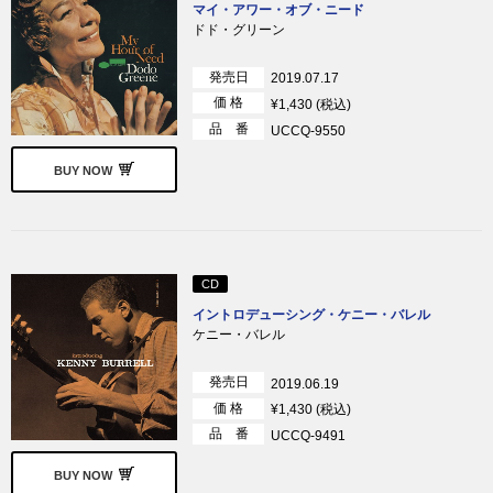
マイ・アワー・オブ・ニード
ドド・グリーン
発売日
2019.07.17
価 格
¥1,430 (税込)
品 番
UCCQ-9550
BUY NOW
CD
イントロデューシング・ケニー・バレル
ケニー・バレル
発売日
2019.06.19
価 格
¥1,430 (税込)
品 番
UCCQ-9491
BUY NOW