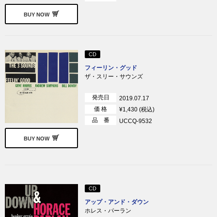
BUY NOW
CD
フィーリン・グッド
ザ・スリー・サウンズ
発売日
2019.07.17
価 格
¥1,430 (税込)
品 番
UCCQ-9532
BUY NOW
CD
アップ・アンド・ダウン
ホレス・パーラン