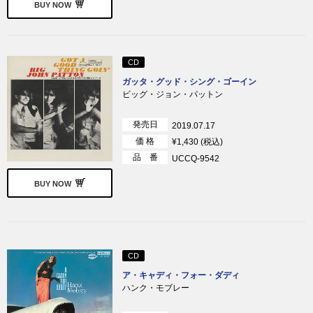
BUY NOW
CD
ガッタ・グッド・シング・ゴーイン
ビッグ・ジョン・パットン
発売日
2019.07.17
価 格
¥1,430 (税込)
品 番
UCCQ-9542
BUY NOW
CD
ア・キャディ・フォー・ダディ
ハンク・モブレー