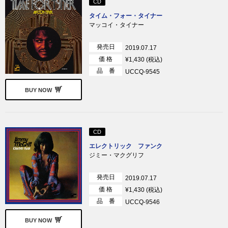
CD
タイム・フォー・タイナー
マッコイ・タイナー
発売日
2019.07.17
価 格
¥1,430 (税込)
品 番
UCCQ-9545
BUY NOW
CD
エレクトリック ファンク
ジミー・マクグリフ
発売日
2019.07.17
価 格
¥1,430 (税込)
品 番
UCCQ-9546
BUY NOW