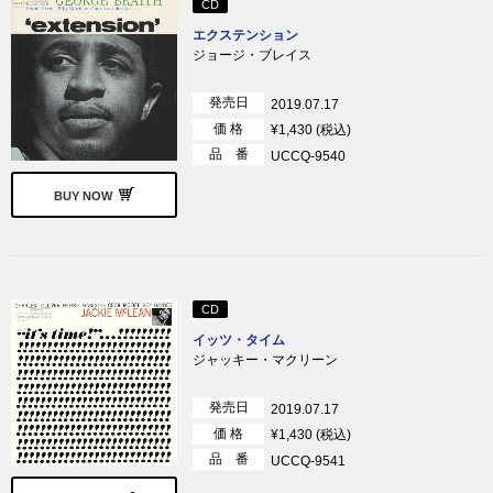
CD
エクステンション
ジョージ・ブレイス
発売日
2019.07.17
価 格
¥1,430 (税込)
品 番
UCCQ-9540
BUY NOW
CD
イッツ・タイム
ジャッキー・マクリーン
発売日
2019.07.17
価 格
¥1,430 (税込)
品 番
UCCQ-9541