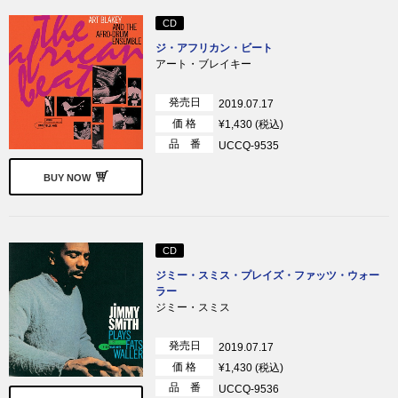
CD
ジ・アフリカン・ビート
アート・ブレイキー
発売日
2019.07.17
価 格
¥1,430 (税込)
品 番
UCCQ-9535
BUY NOW
CD
ジミー・スミス・プレイズ・ファッツ・ウォー
ラー
ジミー・スミス
発売日
2019.07.17
価 格
¥1,430 (税込)
品 番
UCCQ-9536