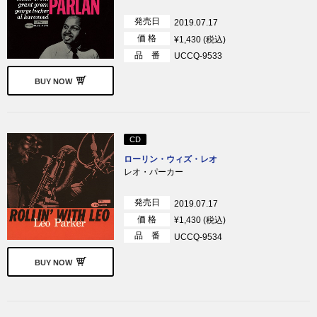
発売日
2019.07.17
価 格
¥1,430 (税込)
品 番
UCCQ-9533
BUY NOW
CD
ローリン・ウィズ・レオ
レオ・パーカー
発売日
2019.07.17
価 格
¥1,430 (税込)
品 番
UCCQ-9534
BUY NOW