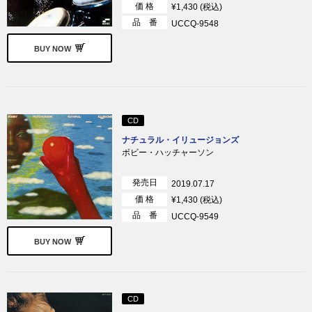
価 格
¥1,430 (税込)
品 番
UCCQ-9548
BUY NOW
CD
ナチュラル・イリュージョンズ
ボビー・ハッチャーソン
発売日
2019.07.17
価 格
¥1,430 (税込)
品 番
UCCQ-9549
BUY NOW
CD