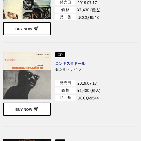
発売日
2019.07.17
価 格
¥1,430 (税込)
品 番
UCCQ-9543
BUY NOW
CD
コンキスタドール
セシル・テイラー
発売日
2019.07.17
価 格
¥1,430 (税込)
品 番
UCCQ-9544
BUY NOW