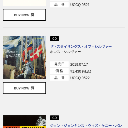
品 番
UCCQ-9521
BUY NOW
CD
ザ・スタイリングス・オブ・シルヴァー
ホレス・シルヴァー
発売日
2019.07.17
価 格
¥1,430 (税込)
品 番
UCCQ-9522
BUY NOW
CD
ジョン・ジェンキンス・ウィズ・ケニー・バレ