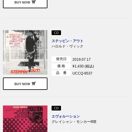
BUY NOW
CD
ステッピン・アウト
ハロルド・ヴィック
発売日
2019.07.17
価 格
¥1,430 (税込)
品 番
UCCQ-9537
BUY NOW
CD
エヴォルーション
グレイシャン・モンカーIII世