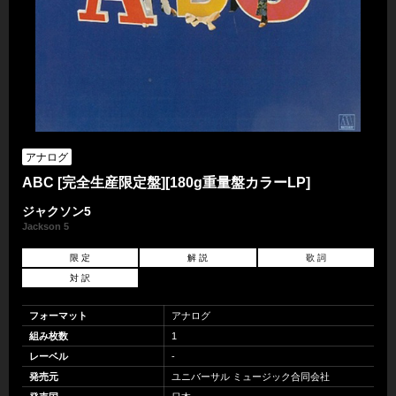
アナログ
ABC [完全生産限定盤][180g重量盤カラーLP]
ジャクソン5
Jackson 5
限 定
解 説
歌 詞
対 訳
フォーマット
アナログ
組み枚数
1
レーベル
-
発売元
ユニバーサル ミュージック合同会社