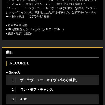
ド・アルバム。全米シングル・チャート連続1位記録を継続した
「ABC」、「ザ・ラヴ・ユー・セイヴ（小さな経験)」を収録。“ソウル・
シンガー”マイケルの、溌剌とした歌声は特筆もの。全米アルバム・チャ
ート4位を記録。（1970年5月発表）
●完全生産限定盤
●180g重量盤カラーLP仕様（クリア・ブルー）
●解説・歌詞・対訳付
曲目
RECORD1
● Side-A
ザ・ラヴ・ユー・セイヴ（小さな経験）
1
ワン・モア・チャンス
2
ABC
3