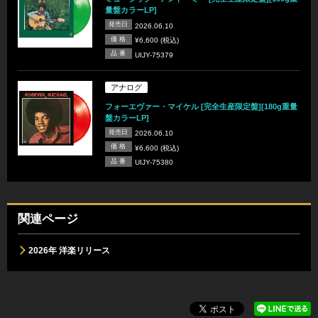
量盤カラーLP]
発売日
2026.06.10
価 格
¥6,600 (税込)
品 番
UIJY-75379
アナログ
フォーエヴァー・マイケル [完全生産限定盤][180g重量
盤カラーLP]
発売日
2026.06.10
価 格
¥6,600 (税込)
品 番
UIJY-75380
関連ページ
2026年 洋楽リリース