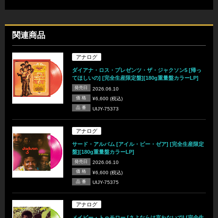
関連商品
アナログ
ダイアナ・ロス・プレゼンツ・ザ・ジャクソン5 [帰っ
てほしいの] [完全生産限定盤][180g重量盤カラーLP]
発売日
2026.06.10
価 格
¥6,600 (税込)
品 番
UIJY-75373
アナログ
サード・アルバム [アイル・ビー・ゼア] [完全生産限定
盤][180g重量盤カラーLP]
発売日
2026.06.10
価 格
¥6,600 (税込)
品 番
UIJY-75375
アナログ
メイビー・トゥモロー [さよならは言わないで] [完全生